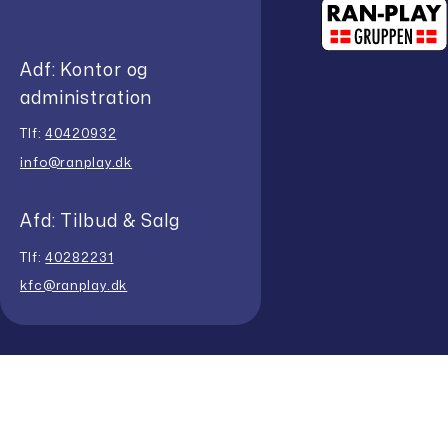
Adf: Kontor og
administration
Tlf:
40420932
info@ranplay.dk
Afd: Tilbud & Salg
Tlf:
40282231
kfc@ranplay.dk