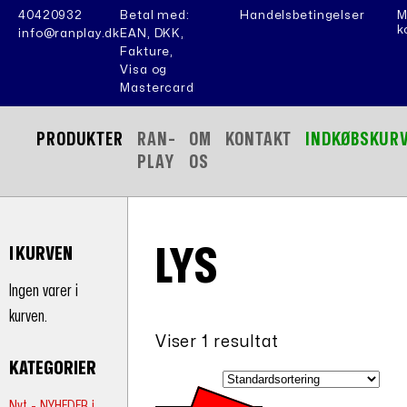
40420932
Betal med:
Handelsbetingelser
M
k
info@ranplay.dk
EAN, DKK,
Fakture,
Visa og
Mastercard
PRODUKTER
RAN-
OM
KONTAKT
INDKØBSKUR
PLAY
OS
LYS
I KURVEN
Ingen varer i
kurven.
Viser 1 resultat
KATEGORIER
Nyt - NYHEDER i