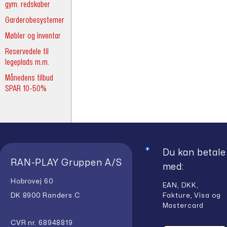
gym. redskaber
Garderobesystemer
Møbler og inventar
Reservedele til
legeplads m.m.
Månedens tilbud
SPAR 10-50%
Du kan betale
RAN-PLAY Gruppen A/S
med:
Hobrovej 60
EAN, DKK,
Fakture, Visa og
DK 8900 Randers C
Mastercard
CVR nr. 68948819