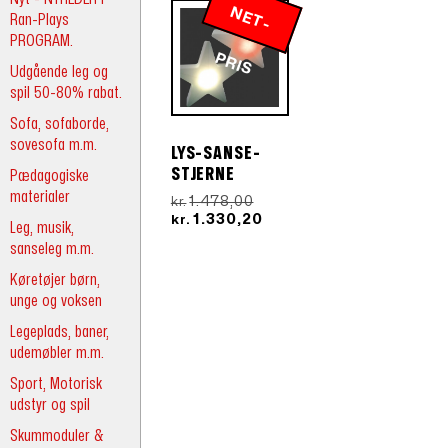
N
E
T
-
R
Ran-Plays
PROGRAM.
P
IS
Udgående leg og
spil 50-80% rabat.
Sofa, sofaborde,
sovesofa m.m.
LYS-SANSE-
STJERNE
Pædagogiske
materialer
Den
1.478,00
kr.
oprindelige
Den
1.330,20
kr.
Leg, musik,
pris
aktuelle
sanseleg m.m.
var:
pris
kr.1.478,00.
er:
Køretøjer børn,
kr.1.330,20.
unge og voksen
Legeplads, baner,
udemøbler m.m.
Sport, Motorisk
udstyr og spil
Skummoduler &