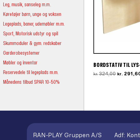
Leg, musik, sanseleg m.m.
Køretøjer børn, unge og voksen
Legeplads, baner, udemøbler m.m.
Sport, Motorisk udstyr og spil
Skummoduler & gym. redskaber
Garderobesystemer
Møbler og inventar
BORDSTATIV TIL LY
Reservedele til legeplads m.m.
Den
324,00
291,6
kr.
kr.
oprindeli
Månedens tilbud SPAR 10-50%
pris
var:
kr.324,00.
RAN-PLAY Gruppen A/S
Adf: Kont