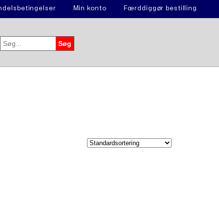
delsbetingelser
Min konto
Færddiggør bestilling