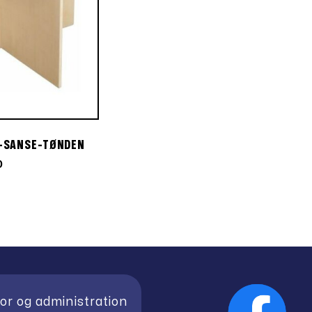
S-SANSE-TØNDEN
Den
0
ge
aktuelle
pris
er:
kr.291,60.
or og administration