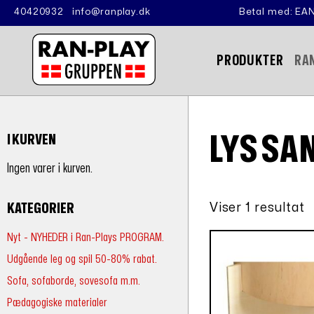
40420932
info@ranplay.dk
Betal med: EAN
PRODUKTER
RA
LYS SA
I KURVEN
Ingen varer i kurven.
Viser 1 resultat
KATEGORIER
Nyt - NYHEDER i Ran-Plays PROGRAM.
Udgående leg og spil 50-80% rabat.
Sofa, sofaborde, sovesofa m.m.
Pædagogiske materialer