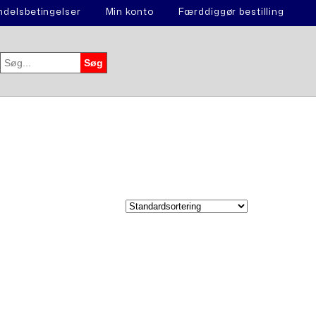
delsbetingelser
Min konto
Færddiggør bestilling