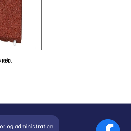
 RØD.
en
e
ktuelle
ris
:
.88,20.
or og administration