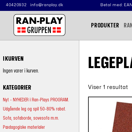
40420932
info@ranplay.dk
Betal med: EAN
PRODUKTER
RA
LEGEP
I KURVEN
Ingen varer i kurven.
Viser 1 resultat
KATEGORIER
Nyt - NYHEDER i Ran-Plays PROGRAM.
Udgående leg og spil 50-80% rabat.
Sofa, sofaborde, sovesofa m.m.
Pædagogiske materialer