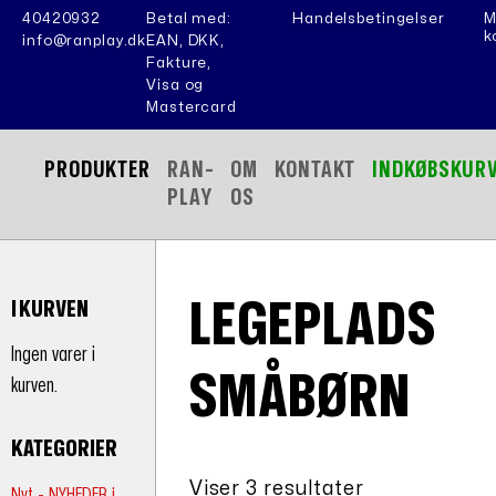
40420932
Betal med:
Handelsbetingelser
M
k
info@ranplay.dk
EAN, DKK,
Fakture,
Visa og
Mastercard
PRODUKTER
RAN-
OM
KONTAKT
INDKØBSKUR
PLAY
OS
LEGEPLADS
I KURVEN
Ingen varer i
SMÅBØRN
kurven.
KATEGORIER
Viser 3 resultater
Nyt - NYHEDER i