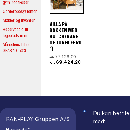
gym. redskaber
Garderobesystemer
Møbler og inventar
VILLA PÅ
Reservedele til
BAKKEN MED
legeplads m.m.
RUTCHEBANE
OG JUNGLEBRO.
Månedens tilbud
*)
SPAR 10-50%
Den
77.138,00
kr.
oprindelige
Den
69.424,20
kr.
pris
aktuelle
var:
pris
kr.77.138,00.
er:
kr.69.424,20.
Du kan betale
RAN-PLAY Gruppen A/S
med:
Hobrovej 60