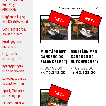
Ran-Plays
PROGRAM.
Udgående leg og
N
E
T
-
R
N
E
T
-
R
spil 50-80% rabat.
Sofa, sofaborde,
P
IS
P
IS
sovesofa m.m.
Pædagogiske
materialer
MINI TÅRN MED
MINI TÅRN MED
Leg, musik,
GANGBRO OG
GANGBRO OG
sanseleg m.m.
BALANCE LEG *)
RUTCHEBANE *)
Køretøjer børn,
Den
Den
88.158,00
69.598,00
kr.
kr.
unge og voksen
oprindelige
Den
oprind
Den
79.342,20
62.638,20
kr.
kr.
pris
aktuelle
pris
aktue
Legeplads, baner,
var:
pris
var:
pris
udemøbler m.m.
kr.88.158,00.
er:
kr.69.5
er:
kr.79.342,20.
kr.62
Sport, Motorisk
N
E
T
-
R
udstyr og spil
Skummoduler &
P
IS