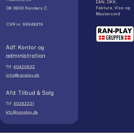
EAN, DKK,
Fakture, Visa og
DK 8900 Randers C
Mastercard
CVR nr. 68948819
Adf: Kontor og
administration
Tlf:
40420932
info@ranplay.dk
Afd: Tilbud & Salg
Tlf:
40282231
kfc@ranplay.dk