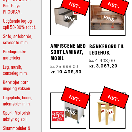
N
E
T
-
R
N
E
T
-
R
Ran-Plays
PROGRAM.
P
IS
P
IS
Udgående leg og
spil 50-80% rabat.
Sofa, sofaborde,
sovesofa m.m.
AMFISCENE MED
BÆNKEBORD TIL
Pædagogiske
SORT LAMINAT,
LEGEHUS.
materialer
MOBIL
Den
4.408,00
kr.
oprinde
Den
3.967,20
Den
Leg, musik,
25.998,00
kr.
kr.
pris
aktuel
oprindelige
Den
19.498,50
kr.
sanseleg m.m.
var:
pris
pris
aktuelle
kr.4.40
er:
Køretøjer børn,
var:
pris
kr.3.9
kr.25.998,00.
er:
unge og voksen
kr.19.498,50.
N
E
T
-
R
N
E
T
-
R
Legeplads, baner,
udemøbler m.m.
P
IS
P
IS
Sport, Motorisk
udstyr og spil
Skummoduler &