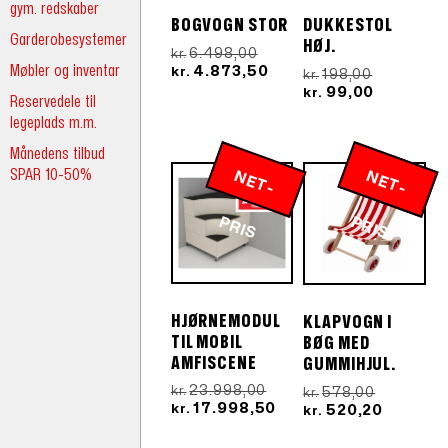
gym. redskaber
BOGVOGN STOR
DUKKESTOL
Garderobesystemer
HØJ.
Den
6.498,00
kr.
Møbler og inventar
oprindelige
Den
4.873,50
kr.
Den
198,00
kr.
pris
aktuelle
oprindeli
Den
99,00
kr.
Reservedele til
var:
pris
pris
aktuelle
legeplads m.m.
kr.6.498,00.
er:
var:
pris
kr.4.873,50.
kr.198,00.
er:
Månedens tilbud
kr.99,00.
SPAR 10-50%
N
E
T
-
R
N
E
T
-
R
P
IS
P
IS
HJØRNEMODUL
KLAPVOGN I
TIL MOBIL
BØG MED
AMFISCENE
GUMMIHJUL.
Den
23.998,00
Den
578,00
kr.
kr.
oprindelige
Den
17.998,50
oprindeli
Den
520,20
kr.
kr.
pris
aktuelle
pris
aktuelle
var:
pris
var:
pris