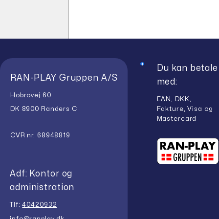
kr.23.998,00.
er:
kr.578,00
er:
kr.17.998,50.
kr.520,2
Du kan betale
RAN-PLAY Gruppen A/S
med:
Hobrovej 60
EAN, DKK,
Fakture, Visa og
DK 8900 Randers C
Mastercard
CVR nr. 68948819
Adf: Kontor og
administration
Tlf:
40420932
info@ranplay.dk