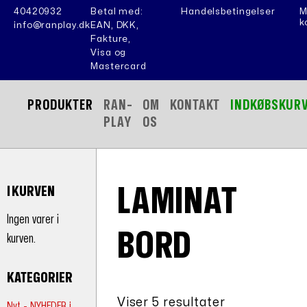
40420932
Betal med:
Handelsbetingelser
M
k
info@ranplay.dk
EAN, DKK,
Fakture,
Visa og
Mastercard
PRODUKTER
RAN-
OM
KONTAKT
INDKØBSKUR
PLAY
OS
LAMINAT
I KURVEN
Ingen varer i
BORD
kurven.
KATEGORIER
Viser 5 resultater
Nyt - NYHEDER i