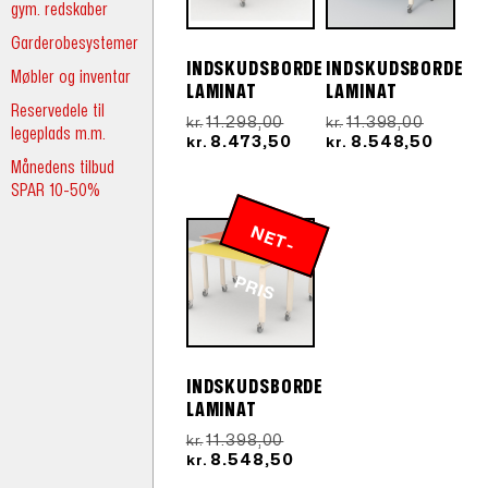
gym. redskaber
Garderobesystemer
INDSKUDSBORDE
INDSKUDSBORDE
Møbler og inventar
LAMINAT
LAMINAT
Reservedele til
Den
Den
11.298,00
11.398,00
kr.
kr.
legeplads m.m.
oprindelige
Den
oprinde
Den
8.473,50
8.548,50
kr.
kr.
pris
aktuelle
pris
aktuel
Månedens tilbud
var:
pris
var:
pris
SPAR 10-50%
kr.11.298,00.
er:
kr.11.39
er:
kr.8.473,50.
kr.8.5
N
E
T
-
R
P
IS
INDSKUDSBORDE
LAMINAT
Den
11.398,00
kr.
oprindelige
Den
8.548,50
kr.
pris
aktuelle