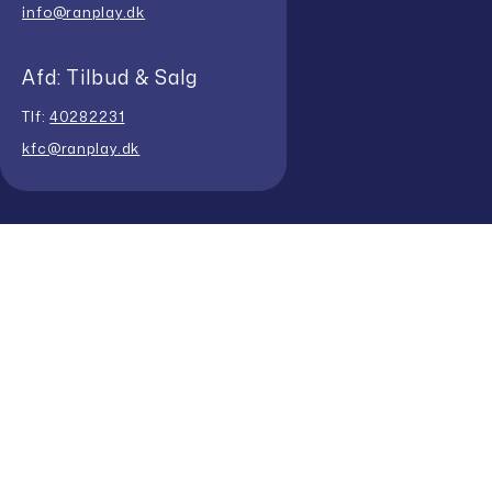
info@ranplay.dk
Afd: Tilbud & Salg
Tlf:
40282231
kfc@ranplay.dk