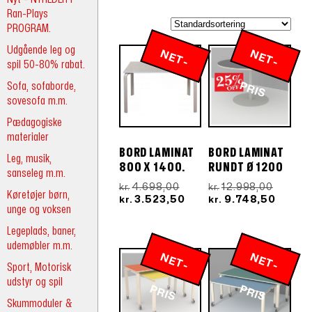
Ran-Plays
PROGRAM.
Udgående leg og
N
E
T
-
R
N
E
T
-
R
spil 50-80% rabat.
Sofa, sofaborde,
P
IS
P
IS
sovesofa m.m.
Pædagogiske
materialer
BORD LAMINAT
BORD LAMINAT
Leg, musik,
800 X 1400.
RUNDT Ø 1200
sanseleg m.m.
Den
Den
4.698,00
12.998,00
kr.
kr.
Køretøjer børn,
oprindelige
Den
oprinde
Den
3.523,50
9.748,50
kr.
kr.
unge og voksen
pris
aktuelle
pris
aktuel
var:
pris
var:
pris
Legeplads, baner,
kr.4.698,00.
er:
kr.12.9
er:
udemøbler m.m.
kr.3.523,50.
kr.9.74
N
E
T
-
R
N
E
T
-
R
Sport, Motorisk
udstyr og spil
P
IS
P
IS
Skummoduler &