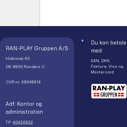
var:
pris
kr.11.398,00.
er:
kr.8.548,50.
Du kan betale
RAN-PLAY Gruppen A/S
med:
Hobrovej 60
EAN, DKK,
Fakture, Visa og
DK 8900 Randers C
Mastercard
CVR nr. 68948819
Adf: Kontor og
administration
Tlf:
40420932