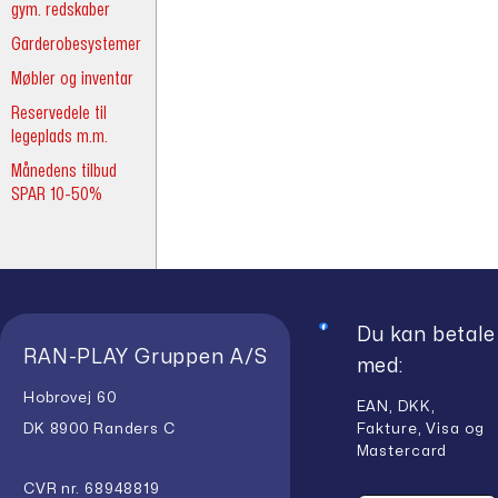
gym. redskaber
Garderobesystemer
Møbler og inventar
Reservedele til
legeplads m.m.
Månedens tilbud
SPAR 10-50%
Du kan betale
RAN-PLAY Gruppen A/S
med:
Hobrovej 60
EAN, DKK,
Fakture, Visa og
DK 8900 Randers C
Mastercard
CVR nr. 68948819