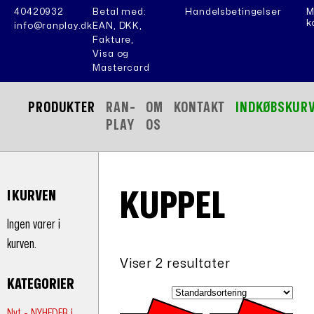
40420932
Betal med:
Handelsbetingelser
M
k
info@ranplay.dk
EAN, DKK,
Fakture,
Visa og
Mastercard
PRODUKTER
RAN-
OM
KONTAKT
INDKØBSKUR
PLAY
OS
KUPPEL
I KURVEN
Ingen varer i
kurven.
Viser 2 resultater
KATEGORIER
Nyt - NYHEDER i