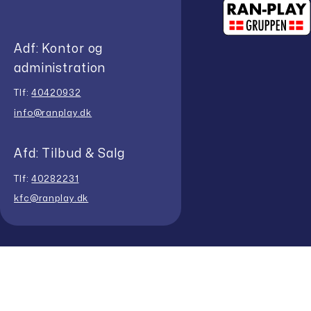
Adf: Kontor og
administration
Tlf:
40420932
info@ranplay.dk
Afd: Tilbud & Salg
Tlf:
40282231
kfc@ranplay.dk