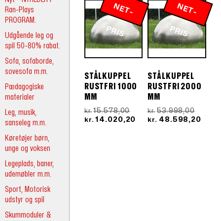
N
E
T
-
R
N
E
T
-
R
Ran-Plays
PROGRAM.
P
IS
P
IS
Udgående leg og
spil 50-80% rabat.
Sofa, sofaborde,
sovesofa m.m.
STÅLKUPPEL
STÅLKUPPEL
Pædagogiske
RUSTFRI 1000
RUSTFRI 2000
materialer
MM
MM
Den
Den
15.578,00
53.998,00
Leg, musik,
kr.
kr.
oprindelige
Den
oprind
Den
14.020,20
48.598,20
kr.
kr.
sanseleg m.m.
pris
aktuelle
pris
aktue
var:
pris
var:
pris
Køretøjer børn,
kr.15.578,00.
er:
kr.53.9
er:
unge og voksen
kr.14.020,20.
kr.48
Legeplads, baner,
udemøbler m.m.
Sport, Motorisk
udstyr og spil
Skummoduler &