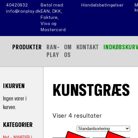
40420932
Betal med:
Handelsbetingelser
M
k
info@ranplay.dk
EAN, DKK,
Fakture,
Visa og
Mastercard
PRODUKTER
RAN-
OM
KONTAKT
INDKØBSKUR
PLAY
OS
KUNSTGRÆS
I KURVEN
Ingen varer i
kurven.
Viser 4 resultater
KATEGORIER
Nyt - NYHEDER i