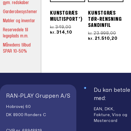
gym. redskaber
Garderobesystemer
KUNSTGRÆS
KUNSTGRÆS
MULTISPORT *)
TØR-RENSNING
Møbler og inventar
SANDINFIL
Den
349,00
kr.
Reservedele til
oprindelige
Den
314,10
kr.
Den
23.998,00
kr.
legeplads m.m.
pris
aktuelle
oprind
Den
21.510,20
kr.
var:
pris
pris
aktue
Månedens tilbud
kr.349,00.
er:
var:
pris
SPAR 10-50%
kr.314,10.
kr.23.
er:
kr.21.
Du kan betale
RAN-PLAY Gruppen A/S
med:
Hobrovej 60
EAN, DKK,
Fakture, Visa og
DK 8900 Randers C
Mastercard
CVR nr. 68948819