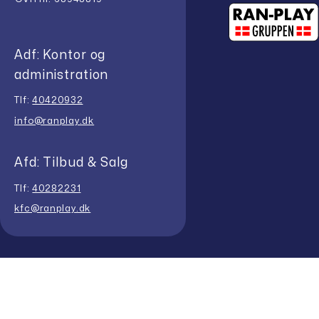
Adf: Kontor og
administration
Tlf:
40420932
info@ranplay.dk
Afd: Tilbud & Salg
Tlf:
40282231
kfc@ranplay.dk