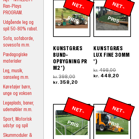
N
E
T
-
R
N
E
T
-
R
Ran-Plays
PROGRAM.
P
IS
P
IS
Udgående leg og
spil 50-80% rabat.
Sofa, sofaborde,
sovesofa m.m.
KUNSTGRÆS
KUNSTGRÆS
Pædagogiske
BUND-
LUX FINE 30MM
materialer
OPBYGNING PR
*)
M2 *)
Den
498,00
Leg, musik,
kr.
oprindeli
Den
448,20
Den
kr.
398,00
sanseleg m.m.
kr.
pris
aktuelle
oprindelige
Den
358,20
kr.
Køretøjer børn,
var:
pris
pris
aktuelle
kr.498,00
er:
unge og voksen
var:
pris
kr.448,2
kr.398,00.
er:
Legeplads, baner,
kr.358,20.
N
E
T
-
R
N
E
T
-
R
udemøbler m.m.
Sport, Motorisk
P
IS
P
IS
udstyr og spil
Skummoduler &