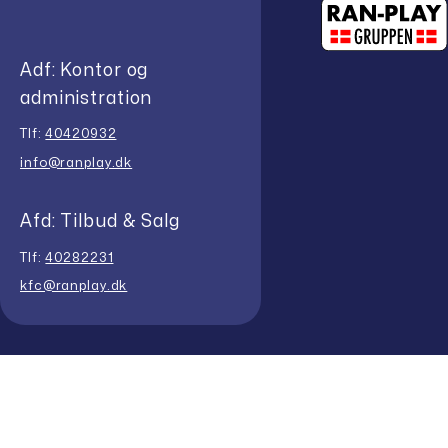
Adf: Kontor og
administration
Tlf:
40420932
info@ranplay.dk
Afd: Tilbud & Salg
Tlf:
40282231
kfc@ranplay.dk