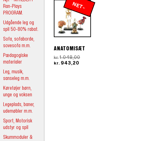
N
E
T
-
R
Ran-Plays
PROGRAM.
P
IS
Udgående leg og
spil 50-80% rabat.
Sofa, sofaborde,
sovesofa m.m.
ANATOMISÆT
Pædagogiske
Den
1.048,00
kr.
materialer
Den
oprindelige
943,20
kr.
aktuelle
pris
Leg, musik,
pris
var:
sanseleg m.m.
er:
kr.1.048,00.
kr.943,20.
Køretøjer børn,
unge og voksen
Legeplads, baner,
udemøbler m.m.
Sport, Motorisk
udstyr og spil
Skummoduler &