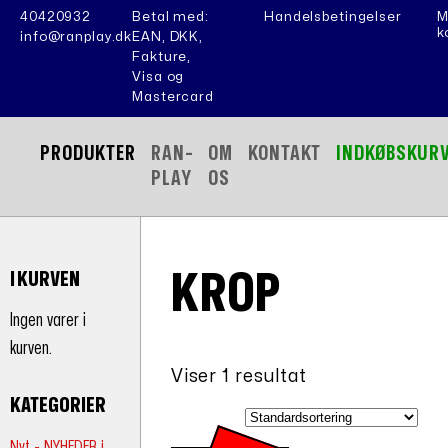
40420932
Betal med:
Handelsbetingelser
M
k
info@ranplay.dk
EAN, DKK,
Fakture,
Visa og
Mastercard
PRODUKTER
RAN-
OM
KONTAKT
INDKØBSKUR
PLAY
OS
KROP
I KURVEN
Ingen varer i
kurven.
Viser 1 resultat
KATEGORIER
Nyt - NYHEDER i