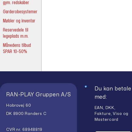
gym. redskaber
Garderobesystemer
Møbler og inventar
Reservedele til
legeplads m.m.
Månedens tilbud
SPAR 10-50%
Du kan betale
RAN-PLAY Gruppen A/S
med:
Hobrovej 60
EAN, DKK,
Fakture, Visa og
DK 8900 Randers C
Mastercard
CVR nr. 68948819