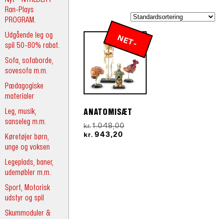
Ran-Plays
PROGRAM.
Udgående leg og
N
E
T
-
R
spil 50-80% rabat.
Sofa, sofaborde,
P
IS
sovesofa m.m.
Pædagogiske
materialer
Leg, musik,
ANATOMISÆT
sanseleg m.m.
Den
1.048,00
kr.
Den
oprindelige
943,20
kr.
Køretøjer børn,
aktuelle
pris
unge og voksen
pris
var:
er:
kr.1.048,00.
Legeplads, baner,
kr.943,20.
udemøbler m.m.
Sport, Motorisk
udstyr og spil
Skummoduler &