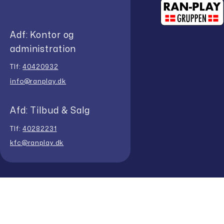
Adf: Kontor og
administration
Tlf:
40420932
info@ranplay.dk
Afd: Tilbud & Salg
Tlf:
40282231
kfc@ranplay.dk