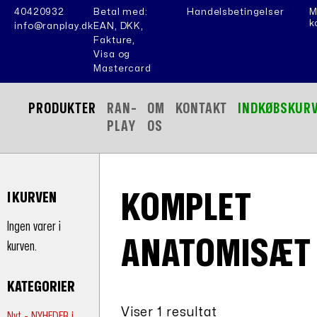
40420932
Betal med:
Handelsbetingelser
M
k
info@ranplay.dk
EAN, DKK,
Fakture,
Visa og
Mastercard
PRODUKTER
RAN-
OM
KONTAKT
INDKØBSKUR
PLAY
OS
KOMPLET
I KURVEN
Ingen varer i
ANATOMISÆT
kurven.
KATEGORIER
Viser 1 resultat
Nyt - NYHEDER i