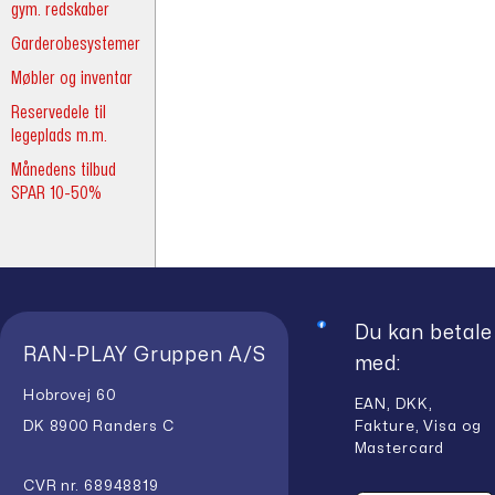
gym. redskaber
Garderobesystemer
Møbler og inventar
Reservedele til
legeplads m.m.
Månedens tilbud
SPAR 10-50%
Du kan betale
RAN-PLAY Gruppen A/S
med:
Hobrovej 60
EAN, DKK,
Fakture, Visa og
DK 8900 Randers C
Mastercard
CVR nr. 68948819