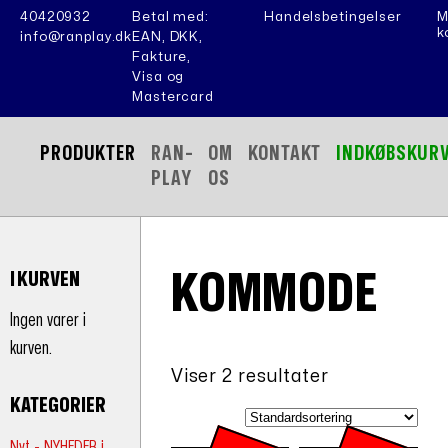
40420932
Betal med:
Handelsbetingelser
M
k
info@ranplay.dk
EAN, DKK,
Fakture,
Visa og
Mastercard
PRODUKTER
RAN-
OM
KONTAKT
INDKØBSKUR
PLAY
OS
KOMMODE
I KURVEN
Ingen varer i
kurven.
Viser 2 resultater
KATEGORIER
Nyt - NYHEDER i