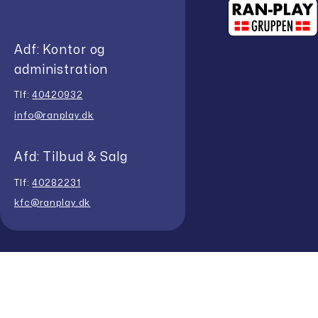
Adf: Kontor og
administration
Tlf:
40420932
info@ranplay.dk
Afd: Tilbud & Salg
Tlf:
40282231
kfc@ranplay.dk