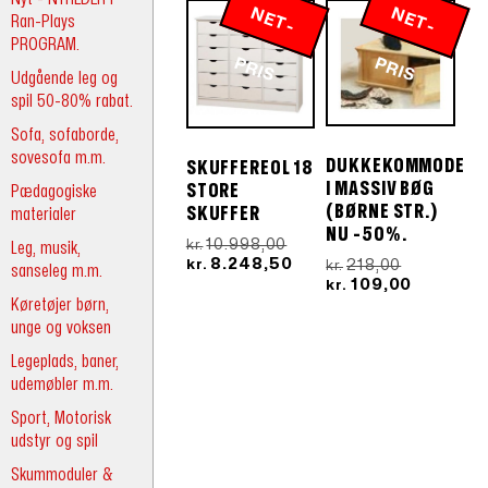
N
E
T
-
R
N
E
T
-
R
Ran-Plays
PROGRAM.
P
IS
P
IS
Udgående leg og
spil 50-80% rabat.
Sofa, sofaborde,
sovesofa m.m.
DUKKEKOMMODE
SKUFFEREOL 18
I MASSIV BØG
Pædagogiske
STORE
(BØRNE STR.)
materialer
SKUFFER
NU -50%.
Den
10.998,00
Leg, musik,
kr.
oprindelige
Den
8.248,50
Den
218,00
kr.
kr.
sanseleg m.m.
pris
aktuelle
oprindelig
Den
109,00
kr.
var:
pris
Køretøjer børn,
pris
aktuelle
kr.10.998,00.
er:
var:
pris
unge og voksen
kr.8.248,50.
kr.218,00.
er:
Legeplads, baner,
kr.109,00
udemøbler m.m.
Sport, Motorisk
udstyr og spil
Skummoduler &