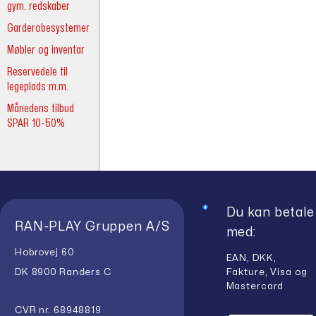
gym. redskaber
Garderobesystemer
Møbler og inventar
Reservedele til
legeplads m.m.
Månedens tilbud
SPAR 10-50%
Du kan betale
RAN-PLAY Gruppen A/S
med:
Hobrovej 60
EAN, DKK,
Fakture, Visa og
DK 8900 Randers C
Mastercard
CVR nr. 68948819