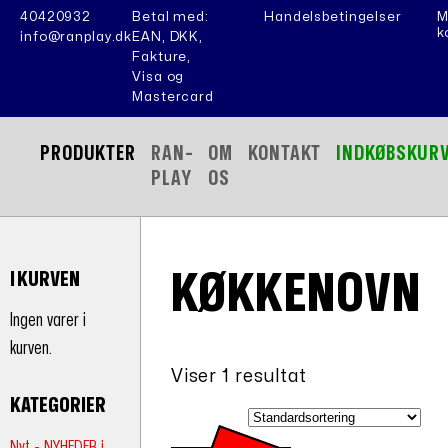
40420932
Betal med:
Handelsbetingelser
M
k
info@ranplay.dk
EAN, DKK,
Fakture,
Visa og
Mastercard
PRODUKTER
RAN-
OM
KONTAKT
INDKØBSKUR
PLAY
OS
KØKKENOVN
I KURVEN
Ingen varer i
kurven.
Viser 1 resultat
KATEGORIER
Nyt - NYHEDER i