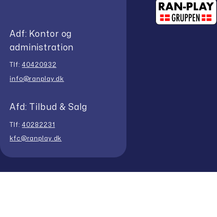
Adf: Kontor og
administration
Tlf:
40420932
info@ranplay.dk
Afd: Tilbud & Salg
Tlf:
40282231
kfc@ranplay.dk