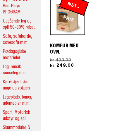
N
E
T
-
R
Ran-Plays
PROGRAM.
P
IS
Udgående leg og
spil 50-80% rabat.
Sofa, sofaborde,
sovesofa m.m.
KOMFUR MED
Pædagogiske
OVN.
materialer
Den
498,00
kr.
oprindelige
Den
249,00
kr.
Leg, musik,
pris
aktuelle
sanseleg m.m.
var:
pris
kr.498,00.
er:
Køretøjer børn,
kr.249,00.
unge og voksen
Legeplads, baner,
udemøbler m.m.
Sport, Motorisk
udstyr og spil
Skummoduler &