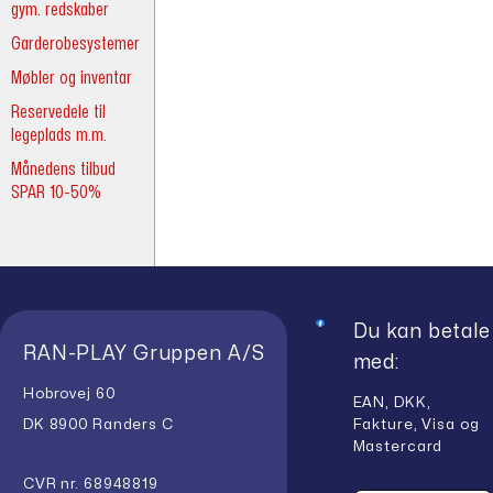
gym. redskaber
Garderobesystemer
Møbler og inventar
Reservedele til
legeplads m.m.
Månedens tilbud
SPAR 10-50%
Du kan betale
RAN-PLAY Gruppen A/S
med:
Hobrovej 60
EAN, DKK,
Fakture, Visa og
DK 8900 Randers C
Mastercard
CVR nr. 68948819