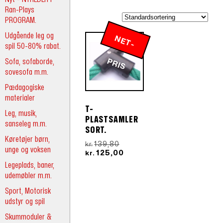
Ran-Plays
PROGRAM.
Udgående leg og
N
E
T
-
R
spil 50-80% rabat.
Sofa, sofaborde,
P
IS
sovesofa m.m.
Pædagogiske
materialer
T-
Leg, musik,
PLASTSAMLER
sanseleg m.m.
SORT.
Køretøjer børn,
Den
139,80
kr.
unge og voksen
oprindelige
Den
125,00
kr.
pris
aktuelle
Legeplads, baner,
var:
pris
udemøbler m.m.
kr.139,80.
er:
kr.125,00.
Sport, Motorisk
udstyr og spil
Skummoduler &