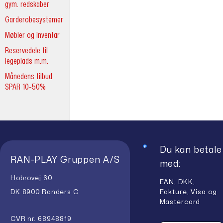
gym. redskaber
Garderobesystemer
Møbler og inventar
Reservedele til
legeplads m.m.
Månedens tilbud
SPAR 10-50%
Du kan betale
RAN-PLAY Gruppen A/S
med:
Hobrovej 60
EAN, DKK,
Fakture, Visa og
DK 8900 Randers C
Mastercard
CVR nr. 68948819