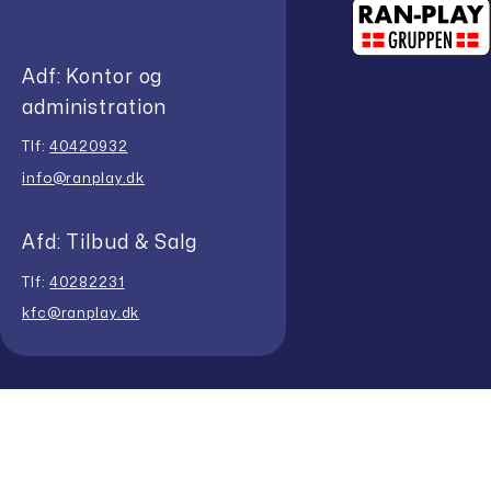
Adf: Kontor og
administration
Tlf:
40420932
info@ranplay.dk
Afd: Tilbud & Salg
Tlf:
40282231
kfc@ranplay.dk