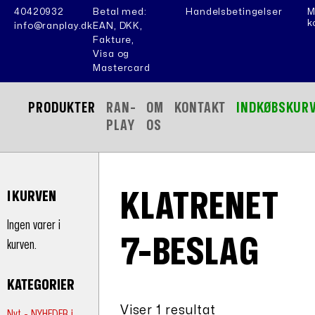
40420932
Betal med:
Handelsbetingelser
M
k
info@ranplay.dk
EAN, DKK,
Fakture,
Visa og
Mastercard
PRODUKTER
RAN-
OM
KONTAKT
INDKØBSKUR
PLAY
OS
KLATRENET
I KURVEN
Ingen varer i
7-BESLAG
kurven.
KATEGORIER
Viser 1 resultat
Nyt - NYHEDER i