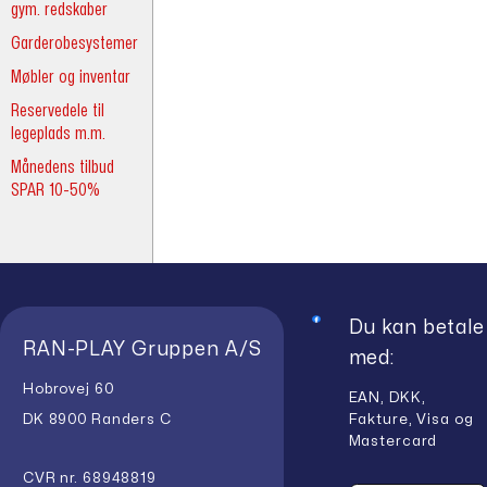
gym. redskaber
Garderobesystemer
Møbler og inventar
Reservedele til
legeplads m.m.
Månedens tilbud
SPAR 10-50%
Du kan betale
RAN-PLAY Gruppen A/S
med:
Hobrovej 60
EAN, DKK,
Fakture, Visa og
DK 8900 Randers C
Mastercard
CVR nr. 68948819