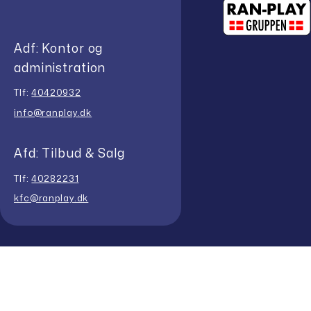
Adf: Kontor og
administration
Tlf:
40420932
info@ranplay.dk
Afd: Tilbud & Salg
Tlf:
40282231
kfc@ranplay.dk