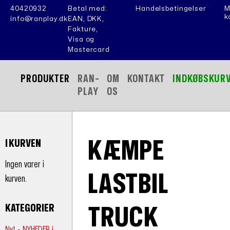
40420932
Betal med:
Handelsbetingelser
M
k
info@ranplay.dk
EAN, DKK,
Fakture,
Visa og
Mastercard
PRODUKTER
RAN-
OM
KONTAKT
INDKØBSKUR
PLAY
OS
KÆMPE
I KURVEN
Ingen varer i
LASTBIL
kurven.
KATEGORIER
TRUCK
Nyt - NYHEDER i