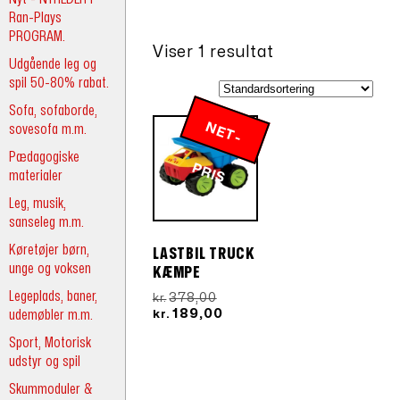
Ran-Plays
PROGRAM.
Viser 1 resultat
Udgående leg og
spil 50-80% rabat.
Sofa, sofaborde,
N
E
T
-
R
sovesofa m.m.
Pædagogiske
P
IS
materialer
Leg, musik,
sanseleg m.m.
Køretøjer børn,
LASTBIL TRUCK
unge og voksen
KÆMPE
Legeplads, baner,
Den
378,00
kr.
oprindelige
Den
udemøbler m.m.
189,00
kr.
pris
aktuelle
Sport, Motorisk
var:
pris
udstyr og spil
kr.378,00.
er:
kr.189,00.
Skummoduler &