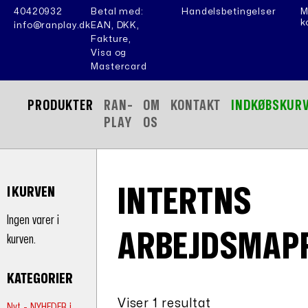
40420932
Betal med:
Handelsbetingelser
M
k
info@ranplay.dk
EAN, DKK,
Fakture,
Visa og
Mastercard
PRODUKTER
RAN-
OM
KONTAKT
INDKØBSKUR
PLAY
OS
INTERTNS
I KURVEN
Ingen varer i
ARBEJDSMAP
kurven.
KATEGORIER
Viser 1 resultat
Nyt - NYHEDER i