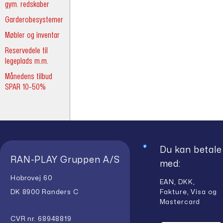
gym. redskaber
Garderobesystemer
Møbler og inventar
Reservedele til
legeplads m.m.
Månedens tilbud
SPAR 10-50%
Du kan betale
RAN-PLAY Gruppen A/S
med:
Hobrovej 60
EAN, DKK,
Fakture, Visa og
DK 8900 Randers C
Mastercard
CVR nr. 68948819