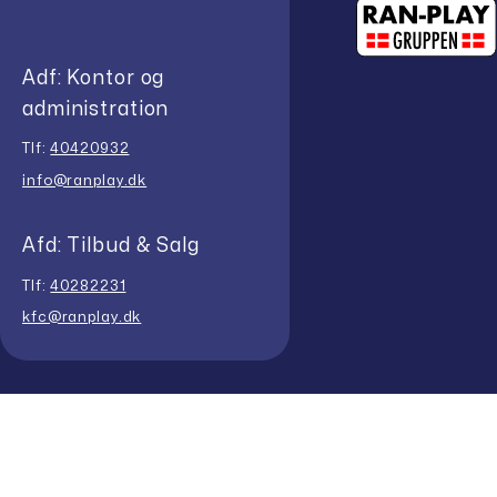
Adf: Kontor og
administration
Tlf:
40420932
info@ranplay.dk
Afd: Tilbud & Salg
Tlf:
40282231
kfc@ranplay.dk