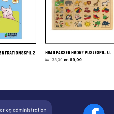
HVAD PASSER HVOR? PUSLESPIL. U.
ENTRATIONSSPIL 2
Den
Den
en
138,00
69,00
kr.
kr.
oprindelige
aktuelle
e
tuelle
pris
pris
is
var:
er:
:
kr.138,00.
kr.69,00.
.71,10.
or og administration