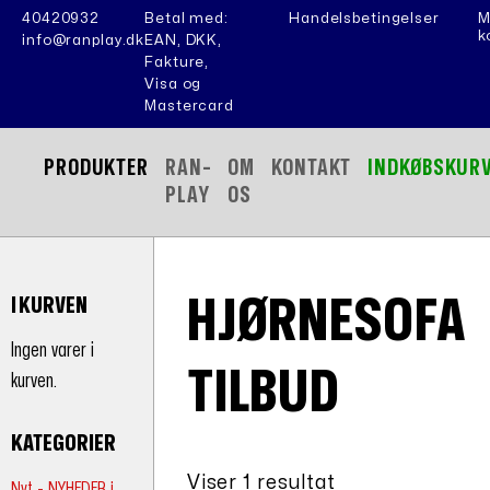
40420932
Betal med:
Handelsbetingelser
M
k
info@ranplay.dk
EAN, DKK,
Fakture,
Visa og
Mastercard
PRODUKTER
RAN-
OM
KONTAKT
INDKØBSKUR
PLAY
OS
HJØRNESOFA
I KURVEN
Ingen varer i
TILBUD
kurven.
KATEGORIER
Viser 1 resultat
Nyt - NYHEDER i