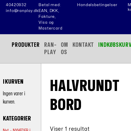
40420932
Betal med:
Handelsbetingelser
M
k
info@ranplay.dk
EAN, DKK,
Fakture,
Visa og
Mastercard
PRODUKTER
RAN-
OM
KONTAKT
INDKØBSKUR
PLAY
OS
HALVRUNDT
I KURVEN
Ingen varer i
BORD
kurven.
KATEGORIER
Viser 1 resultat
Nyt - NYHEDER i