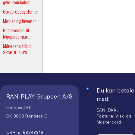
gym. redskaber
Garderobesystemer
Møbler og inventar
Reservedele til
legeplads m.m.
Månedens tilbud
SPAR 10-50%
Du kan betale
RAN-PLAY Gruppen A/S
med:
Hobrovej 60
EAN, DKK,
Fakture, Visa og
DK 8900 Randers C
Mastercard
CVR nr. 68948819