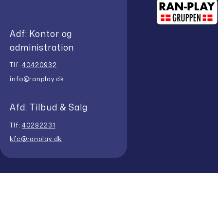
Adf: Kontor og
administration
Tlf:
40420932
info@ranplay.dk
Afd: Tilbud & Salg
Tlf:
40282231
kfc@ranplay.dk