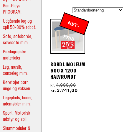
Ran-Plays
PROGRAM.
Udgående leg og
N
E
T
-
R
spil 50-80% rabat.
Sofa, sofaborde,
P
IS
sovesofa m.m.
Pædagogiske
materialer
BORD LINOLEUM
Leg, musik,
600 X 1200
sanseleg m.m.
HALVRUNDT
Køretøjer børn,
Den
4.988,00
kr.
unge og voksen
oprindelige
Den
3.741,00
kr.
pris
aktuelle
Legeplads, baner,
var:
pris
udemøbler m.m.
kr.4.988,00.
er:
kr.3.741,00.
Sport, Motorisk
udstyr og spil
Skummoduler &