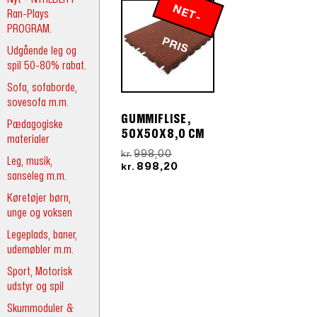
N
E
T
-
R
Ran-Plays
PROGRAM.
P
IS
Udgående leg og
spil 50-80% rabat.
Sofa, sofaborde,
sovesofa m.m.
GUMMIFLISE,
Pædagogiske
50X50X8,0 CM
materialer
Den
998,00
kr.
Leg, musik,
oprindelige
Den
898,20
kr.
sanseleg m.m.
pris
aktuelle
var:
pris
Køretøjer børn,
kr.998,00.
er:
unge og voksen
kr.898,20.
Legeplads, baner,
udemøbler m.m.
Sport, Motorisk
udstyr og spil
Skummoduler &