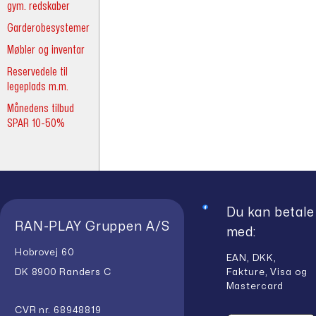
gym. redskaber
Garderobesystemer
Møbler og inventar
Reservedele til
legeplads m.m.
Månedens tilbud
SPAR 10-50%
Du kan betale
RAN-PLAY Gruppen A/S
med:
Hobrovej 60
EAN, DKK,
Fakture, Visa og
DK 8900 Randers C
Mastercard
CVR nr. 68948819