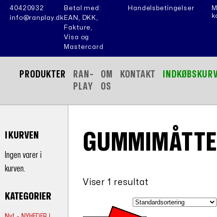
40420932
Betal med:
Handelsbetingelser
M
k
info@ranplay.dk
EAN, DKK,
Fakture,
Visa og
Mastercard
PRODUKTER
RAN-
OM
KONTAKT
INDKØBSKUR
PLAY
OS
GUMMIMÅTTE
I KURVEN
Ingen varer i
kurven.
Viser 1 resultat
KATEGORIER
Nyt - NYHEDER i