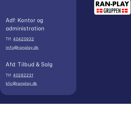
Adf: Kontor og
administration
Tlf:
40420932
info@ranplay.dk
Afd: Tilbud & Salg
Tlf:
40282231
kfc@ranplay.dk