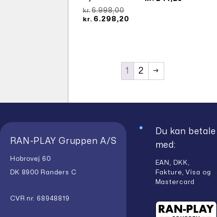
pris
aktuelle
Den
6.998,00
kr.
var:
pris
oprindelige
Den
6.298,20
kr.
kr.268,00.
er:
pris
aktuelle
kr.241,20.
var:
pris
kr.6.998,00.
er:
kr.6.298,20.
1
2
→
Du kan betale
RAN-PLAY Gruppen A/S
med:
Hobrovej 60
EAN, DKK,
Fakture, Visa og
DK 8900 Randers C
Mastercard
CVR nr. 68948819