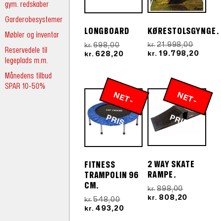
gym. redskaber
Garderobesystemer
KØRESTOLSGYNGE.
LONGBOARD
Møbler og inventar
Den
Den
21.998,00
698,00
kr.
kr.
Reservedele til
oprinde
Den
oprindelige
Den
19.798,20
628,20
kr.
kr.
legeplads m.m.
pris
aktue
pris
aktuelle
var:
pris
var:
pris
Månedens tilbud
kr.21.9
er:
kr.698,00.
er:
SPAR 10-50%
kr.19.
kr.628,20.
N
E
T
-
R
N
E
T
-
R
P
IS
P
IS
2 WAY SKATE
FITNESS
RAMPE.
TRAMPOLIN 96
CM.
Den
898,00
kr.
oprindeli
Den
808,20
kr.
Den
548,00
kr.
pris
aktuelle
oprindelige
Den
493,20
kr.
var:
pris
pris
aktuelle