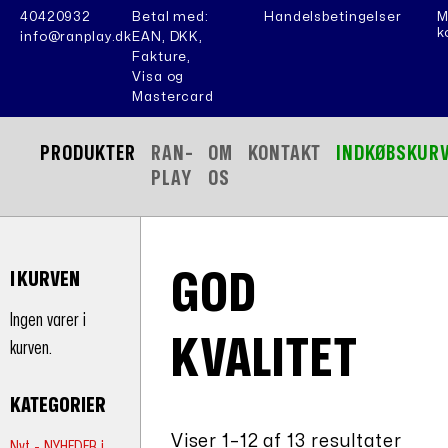
40420932
Betal med:
Handelsbetingelser
M
k
info@ranplay.dk
EAN, DKK,
Fakture,
Visa og
Mastercard
PRODUKTER
RAN-
OM
KONTAKT
INDKØBSKUR
PLAY
OS
GOD
I KURVEN
Ingen varer i
KVALITET
kurven.
KATEGORIER
Viser 1–12 af 13 resultater
Nyt - NYHEDER i