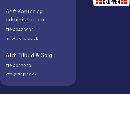
Adf: Kontor og
administration
Tlf:
40420932
info@ranplay.dk
Afd: Tilbud & Salg
Tlf:
40282231
kfc@ranplay.dk