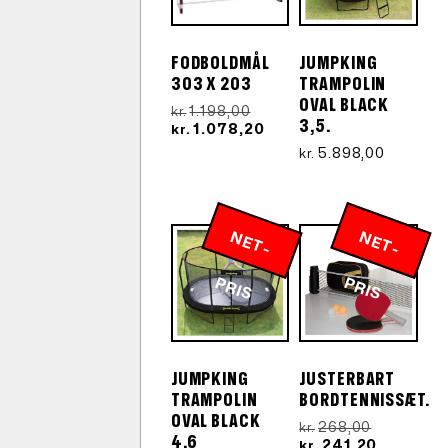
FODBOLDMÅL
JUMPKING
303 X 203
TRAMPOLIN
OVAL BLACK
Den
1.198,00
kr.
3,5.
oprindelige
Den
1.078,20
kr.
pris
aktuelle
5.898,00
kr.
var:
pris
kr.1.198,00.
er:
kr.1.078,20.
N
E
T
-
R
N
E
T
-
R
P
IS
P
IS
JUMPKING
JUSTERBART
TRAMPOLIN
BORDTENNISSÆT.
OVAL BLACK
Den
268,00
kr.
4,6
oprindeli
Den
241,20
kr.