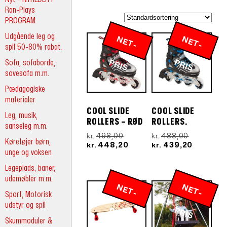
Ran-Plays
PROGRAM.
Udgående leg og
N
E
T
-
R
N
E
T
-
R
spil 50-80% rabat.
Sofa, sofaborde,
P
IS
P
IS
sovesofa m.m.
Pædagogiske
materialer
COOL SLIDE
COOL SLIDE
Leg, musik,
ROLLERS – RØD
ROLLERS.
sanseleg m.m.
Den
Den
498,00
488,00
kr.
kr.
Køretøjer børn,
oprindelige
Den
oprindeli
Den
448,20
439,20
kr.
kr.
unge og voksen
pris
aktuelle
pris
aktuelle
var:
pris
var:
pris
Legeplads, baner,
kr.498,00.
er:
kr.488,00.
er:
udemøbler m.m.
kr.448,20.
kr.439,20
N
E
T
-
R
N
E
T
-
R
Sport, Motorisk
udstyr og spil
P
IS
P
IS
Skummoduler &