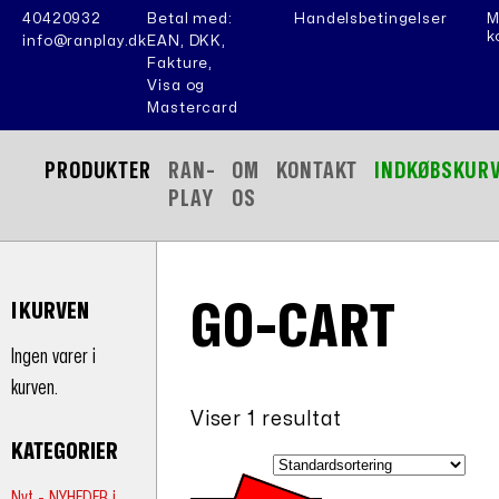
40420932
Betal med:
Handelsbetingelser
M
k
info@ranplay.dk
EAN, DKK,
Fakture,
Visa og
Mastercard
PRODUKTER
RAN-
OM
KONTAKT
INDKØBSKUR
PLAY
OS
GO-CART
I KURVEN
Ingen varer i
kurven.
Viser 1 resultat
KATEGORIER
Nyt - NYHEDER i