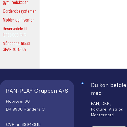
gym. redskaber
Garderobesystemer
Møbler og inventar
Reservedele til
legeplads m.m.
Månedens tilbud
SPAR 10-50%
Du kan betale
RAN-PLAY Gruppen A/S
med:
Hobrovej 60
EAN, DKK,
Fakture, Visa og
DK 8900 Randers C
Mastercard
CVR nr. 68948819