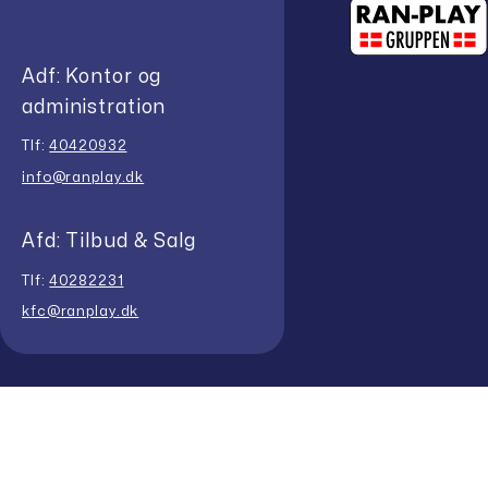
Adf: Kontor og
administration
Tlf:
40420932
info@ranplay.dk
Afd: Tilbud & Salg
Tlf:
40282231
kfc@ranplay.dk