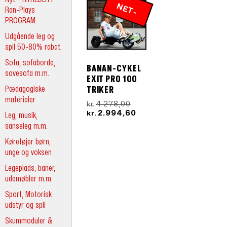
N
E
T
-
R
Ran-Plays
PROGRAM.
P
IS
Udgående leg og
spil 50-80% rabat.
Sofa, sofaborde,
BANAN-CYKEL
sovesofa m.m.
EXIT PRO 100
Pædagogiske
TRIKER
materialer
Den
4.278,00
kr.
oprindelige
Den
2.994,60
kr.
Leg, musik,
pris
aktuelle
sanseleg m.m.
var:
pris
kr.4.278,00.
er:
Køretøjer børn,
kr.2.994,60.
unge og voksen
Legeplads, baner,
udemøbler m.m.
Sport, Motorisk
udstyr og spil
Skummoduler &