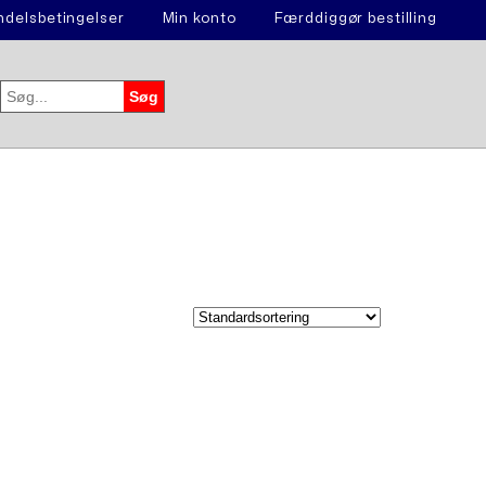
delsbetingelser
Min konto
Færddiggør bestilling