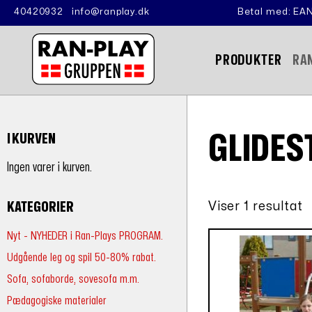
40420932
info@ranplay.dk
Betal med: EAN
PRODUKTER
RA
GLIDE
I KURVEN
Ingen varer i kurven.
Viser 1 resultat
KATEGORIER
Nyt - NYHEDER i Ran-Plays PROGRAM.
Udgående leg og spil 50-80% rabat.
Sofa, sofaborde, sovesofa m.m.
Pædagogiske materialer