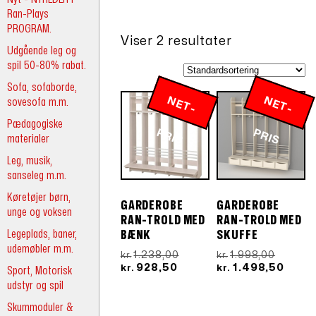
Ran-Plays
PROGRAM.
Viser 2 resultater
Udgående leg og
spil 50-80% rabat.
Sofa, sofaborde,
N
E
T
-
R
N
E
T
-
R
sovesofa m.m.
Pædagogiske
P
IS
P
IS
materialer
Leg, musik,
sanseleg m.m.
Køretøjer børn,
GARDEROBE
GARDEROBE
unge og voksen
RAN-TROLD MED
RAN-TROLD MED
Legeplads, baner,
BÆNK
SKUFFE
udemøbler m.m.
Den
Den
1.238,00
1.998,00
kr.
kr.
Den
oprindelige
oprinde
Den
928,50
1.498,50
kr.
kr.
Sport, Motorisk
aktuelle
pris
pris
aktue
udstyr og spil
pris
var:
var:
pris
er:
kr.1.238,00.
kr.1.998
er:
Skummoduler &