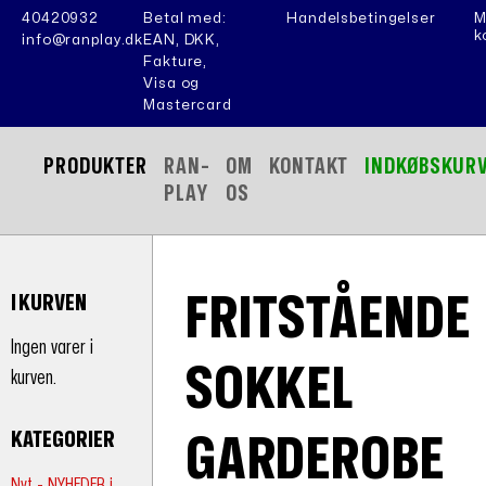
40420932
Betal med:
Handelsbetingelser
M
k
info@ranplay.dk
EAN, DKK,
Fakture,
Visa og
Mastercard
PRODUKTER
RAN-
OM
KONTAKT
INDKØBSKUR
PLAY
OS
FRITSTÅENDE
I KURVEN
Ingen varer i
SOKKEL
kurven.
KATEGORIER
GARDEROBE
Nyt - NYHEDER i