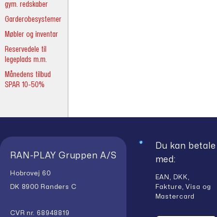
kr.928,50.
kr.1.4
gym. redskaber
Garderobesystemer
Møbler og inventar
Reservedele til
legeplads m.m.
Månedens tilbud
SPAR 10-50%
Du kan betale
RAN-PLAY Gruppen A/S
med:
Hobrovej 60
EAN, DKK,
Fakture, Visa og
DK 8900 Randers C
Mastercard
CVR nr. 68948819