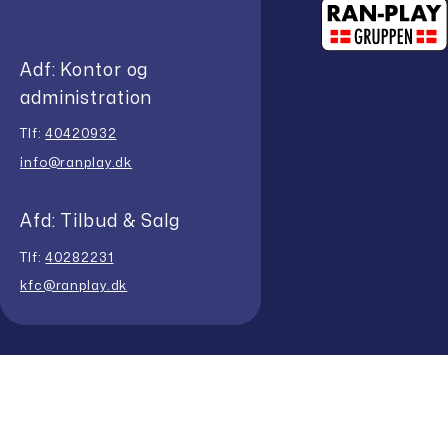
Adf: Kontor og
administration
Tlf:
40420932
info@ranplay.dk
Afd: Tilbud & Salg
Tlf:
40282231
kfc@ranplay.dk