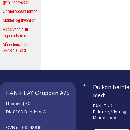
gym. redskaber
Garderobesystemer
Møbler og inventar
Reservedele til
legeplads m.m.
Månedens tilbud
SPAR 10-50%
Du kan betale
RAN-PLAY Gruppen A/S
med:
Hobrovej 60
EAN, DKK,
Fakture, Visa og
DK 8900 Randers C
Mastercard
CVR nr. 68948819