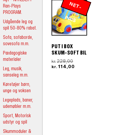
N
E
T
-
R
Ran-Plays
PROGRAM.
P
IS
Udgående leg og
spil 50-80% rabat.
Sofa, sofaborde,
sovesofa m.m.
PUT I BOX
Pædagogiske
SKUM-SOFT BIL
materialer
Den
228,00
kr.
oprindelige
Den
114,00
kr.
Leg, musik,
pris
aktuelle
sanseleg m.m.
var:
pris
kr.228,00.
er:
Køretøjer børn,
kr.114,00.
unge og voksen
Legeplads, baner,
udemøbler m.m.
Sport, Motorisk
udstyr og spil
Skummoduler &