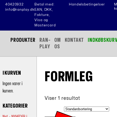
40420932
Betal med:
Handelsbetingelser
M
k
info@ranplay.dk
EAN, DKK,
Fakture,
Visa og
Mastercard
PRODUKTER
RAN-
OM
KONTAKT
INDKØBSKUR
PLAY
OS
FORMLEG
I KURVEN
Ingen varer i
kurven.
Viser 1 resultat
KATEGORIER
Nyt - NYHEDER i