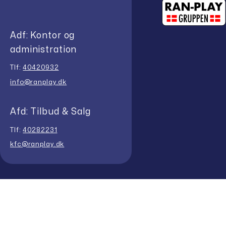
Adf: Kontor og
administration
Tlf:
40420932
info@ranplay.dk
Afd: Tilbud & Salg
Tlf:
40282231
kfc@ranplay.dk