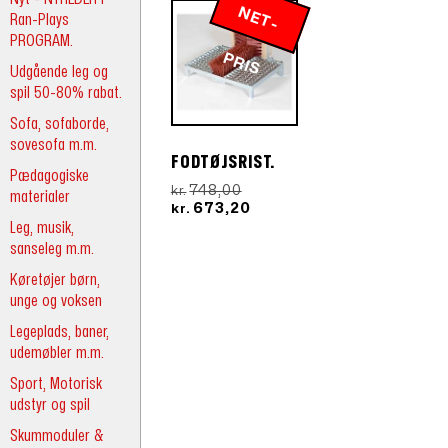
N
E
T
-
R
Ran-Plays
PROGRAM.
P
IS
Udgående leg og
spil 50-80% rabat.
Sofa, sofaborde,
sovesofa m.m.
FODTØJSRIST.
Pædagogiske
Den
748,00
kr.
materialer
oprindelige
Den
673,20
kr.
pris
aktuelle
Leg, musik,
var:
pris
sanseleg m.m.
kr.748,00.
er:
Køretøjer børn,
kr.673,20.
unge og voksen
Legeplads, baner,
udemøbler m.m.
Sport, Motorisk
udstyr og spil
Skummoduler &