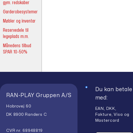
gym. redskaber
Garderobesystemer
Møbler og inventar
Reservedele til
legeplads m.m.
Månedens tilbud
SPAR 10-50%
Du kan betale
RAN-PLAY Gruppen A/S
med:
Hobrovej 60
EAN, DKK,
Fakture, Visa og
DK 8900 Randers C
Mastercard
CVR nr. 68948819