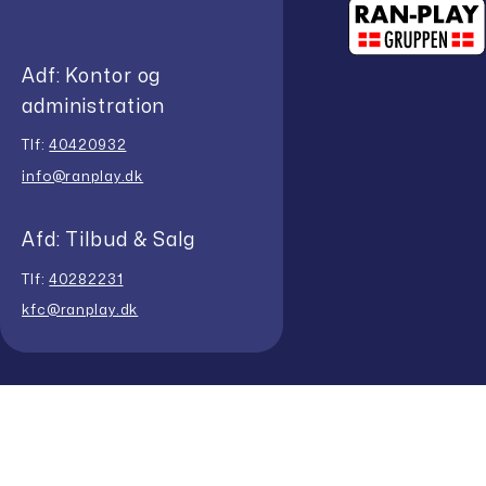
Adf: Kontor og
administration
Tlf:
40420932
info@ranplay.dk
Afd: Tilbud & Salg
Tlf:
40282231
kfc@ranplay.dk