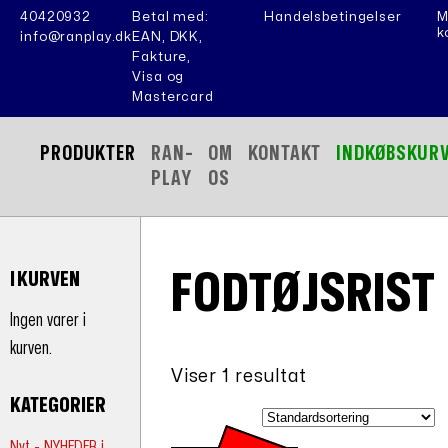
40420932
Betal med:
Handelsbetingelser
M
k
info@ranplay.dk
EAN, DKK,
Fakture,
Visa og
Mastercard
PRODUKTER
RAN-
OM
KONTAKT
INDKØBSKUR
PLAY
OS
FODTØJSRIST
I KURVEN
Ingen varer i
kurven.
Viser 1 resultat
KATEGORIER
Nyt - NYHEDER i