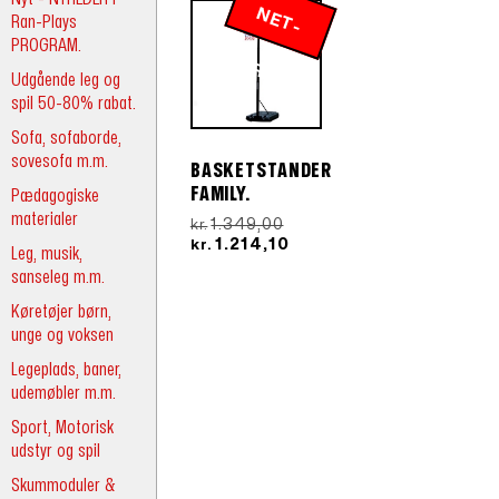
N
E
T
-
R
Ran-Plays
PROGRAM.
P
IS
Udgående leg og
spil 50-80% rabat.
Sofa, sofaborde,
sovesofa m.m.
BASKETSTANDER
FAMILY.
Pædagogiske
materialer
Den
1.349,00
kr.
oprindelige
Den
1.214,10
kr.
Leg, musik,
pris
aktuelle
sanseleg m.m.
var:
pris
kr.1.349,00.
er:
Køretøjer børn,
kr.1.214,10.
unge og voksen
Legeplads, baner,
udemøbler m.m.
Sport, Motorisk
udstyr og spil
Skummoduler &