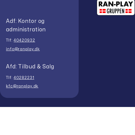
Adf: Kontor og
administration
Tlf:
40420932
info@ranplay.dk
Afd: Tilbud & Salg
Tlf:
40282231
kfc@ranplay.dk