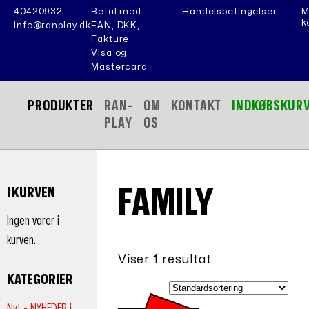
40420932
Betal med:
Handelsbetingelser
M
k
info@ranplay.dk
EAN, DKK,
Fakture,
Visa og
Mastercard
PRODUKTER
RAN-
OM
KONTAKT
INDKØBSKUR
PLAY
OS
FAMILY
I KURVEN
Ingen varer i
kurven.
Viser 1 resultat
KATEGORIER
Nyt - NYHEDER i