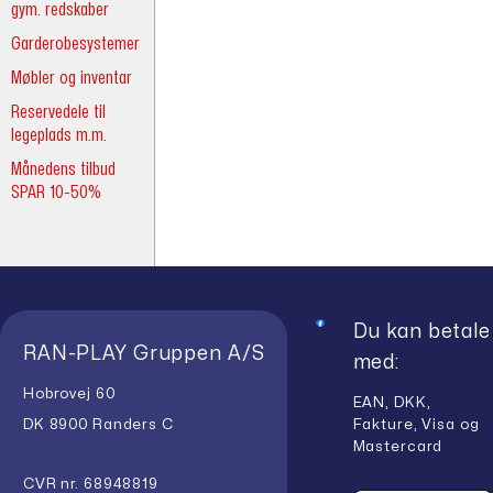
gym. redskaber
Garderobesystemer
Møbler og inventar
Reservedele til
legeplads m.m.
Månedens tilbud
SPAR 10-50%
Du kan betale
RAN-PLAY Gruppen A/S
med:
Hobrovej 60
EAN, DKK,
Fakture, Visa og
DK 8900 Randers C
Mastercard
CVR nr. 68948819