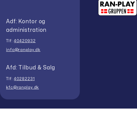
Adf: Kontor og
administration
Tlf:
40420932
info@ranplay.dk
Afd: Tilbud & Salg
Tlf:
40282231
kfc@ranplay.dk