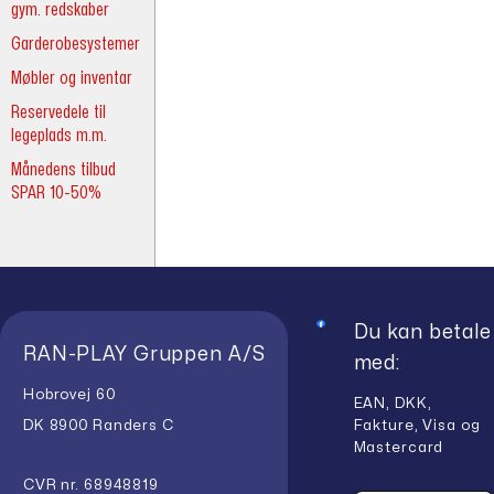
gym. redskaber
Garderobesystemer
Møbler og inventar
Reservedele til
legeplads m.m.
Månedens tilbud
SPAR 10-50%
Du kan betale
RAN-PLAY Gruppen A/S
med:
Hobrovej 60
EAN, DKK,
Fakture, Visa og
DK 8900 Randers C
Mastercard
CVR nr. 68948819