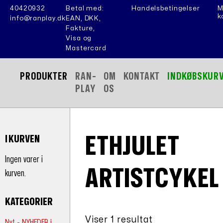
40420932
Betal med:
Handelsbetingelser
M
k
info@ranplay.dk
EAN, DKK,
Fakture,
Visa og
Mastercard
PRODUKTER
RAN-
OM
KONTAKT
INDKØBSKUR
PLAY
OS
ETHJULET
I KURVEN
Ingen varer i
ARTISTCYKEL
kurven.
KATEGORIER
Viser 1 resultat
Nyt - NYHEDER i