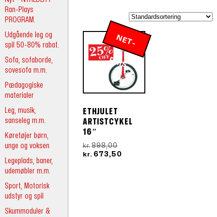
Ran-Plays
PROGRAM.
Udgående leg og
N
E
T
-
R
spil 50-80% rabat.
Sofa, sofaborde,
P
IS
sovesofa m.m.
Pædagogiske
materialer
Leg, musik,
ETHJULET
sanseleg m.m.
ARTISTCYKEL
16″
Køretøjer børn,
Den
unge og voksen
898,00
kr.
oprindelige
Den
673,50
kr.
Legeplads, baner,
pris
aktuelle
udemøbler m.m.
var:
pris
kr.898,00.
er:
Sport, Motorisk
kr.673,50.
udstyr og spil
Skummoduler &