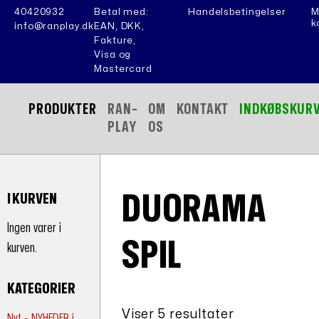
40420932
Betal med:
Handelsbetingelser
M
k
info@ranplay.dk
EAN, DKK,
Fakture,
Visa og
Mastercard
PRODUKTER
RAN-
OM
KONTAKT
INDKØBSKUR
PLAY
OS
DUORAMA
I KURVEN
Ingen varer i
SPIL
kurven.
KATEGORIER
Viser 5 resultater
Nyt - NYHEDER i