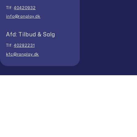
Tlf:
40420932
info@ranplay.dk
Afd: Tilbud & Salg
Tlf:
40282231
kfc@ranplay.dk