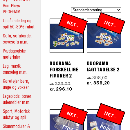
Ran-Plays
PROGRAM.
Udgående leg og
N
E
T
-
R
N
E
T
-
R
spil 50-80% rabat.
Sofa, sofaborde,
P
IS
P
IS
sovesofa m.m.
Pædagogiske
materialer
DUORAMA
DUORAMA
Leg, musik,
FORSKELLIGE
IAGTTAGELSE 2
sanseleg m.m.
FIGURER 2
Den
398,00
kr.
Køretøjer børn,
oprindeli
Den
358,20
Den
kr.
329,00
kr.
unge og voksen
pris
aktuelle
oprindelige
Den
296,10
kr.
var:
pris
pris
aktuelle
Legeplads, baner,
kr.398,00.
er:
var:
pris
udemøbler m.m.
kr.358,20
kr.329,00.
er:
kr.296,10.
Sport, Motorisk
N
E
T
-
R
N
E
T
-
R
udstyr og spil
Skummoduler &
P
IS
P
IS