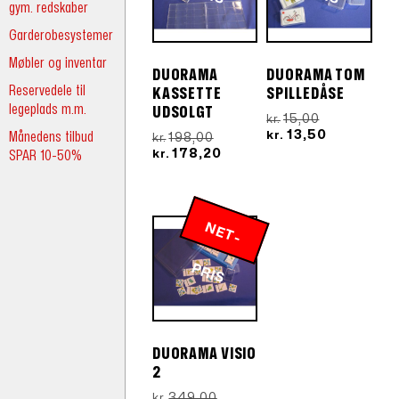
gym. redskaber
Garderobesystemer
Møbler og inventar
DUORAMA
DUORAMA TOM
Reservedele til
KASSETTE
SPILLEDÅSE
legeplads m.m.
UDSOLGT
Den
15,00
kr.
oprindelige
Den
13,50
Månedens tilbud
Den
kr.
198,00
kr.
pris
aktuelle
oprindelige
Den
178,20
SPAR 10-50%
kr.
var:
pris
pris
aktuelle
kr.15,00.
er:
var:
pris
kr.13,50.
kr.198,00.
er:
kr.178,20.
N
E
T
-
R
P
IS
DUORAMA VISIO
2
Den
349,00
kr.