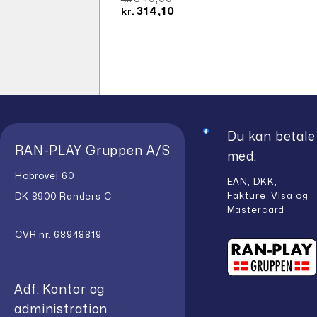
oprindelige
Den
314,10
kr.
pris
aktuelle
var:
pris
kr.349,00.
er:
kr.314,10.
Du kan betale
RAN-PLAY Gruppen A/S
med:
Hobrovej 60
EAN, DKK,
Fakture, Visa og
DK 8900 Randers C
Mastercard
CVR nr. 68948819
Adf: Kontor og
administration