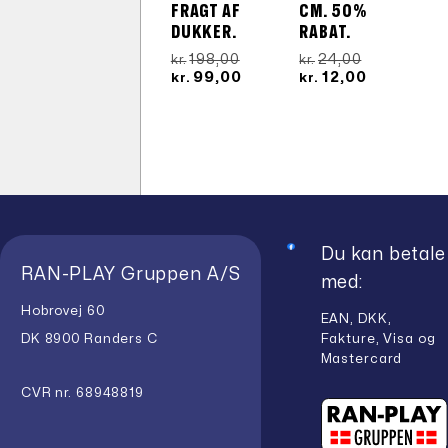
FRAGT AF
CM. 50%
DUKKER.
RABAT.
Den
Den
198,00
24,00
kr.
kr.
oprindelige
Den
oprindelige
Den
99,00
12,00
kr.
kr.
pris
aktuelle
pris
aktuelle
var:
pris
var:
pris
kr.198,00.
er:
kr.24,00.
er:
kr.99,00.
kr.12,00.
Du kan betale
RAN-PLAY Gruppen A/S
med:
Hobrovej 60
EAN, DKK,
Fakture, Visa og
DK 8900 Randers C
Mastercard
CVR nr. 68948819