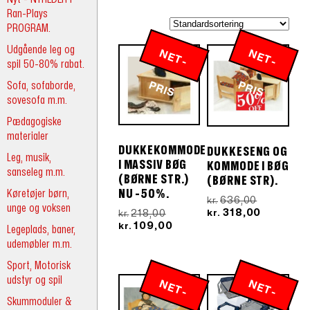
Ran-Plays
PROGRAM.
Udgående leg og
N
E
T
-
R
N
E
T
-
R
spil 50-80% rabat.
Sofa, sofaborde,
P
IS
P
IS
sovesofa m.m.
Pædagogiske
materialer
DUKKEKOMMODE
DUKKESENG OG
Leg, musik,
I MASSIV BØG
KOMMODE I BØG
sanseleg m.m.
(BØRNE STR.)
(BØRNE STR).
Køretøjer børn,
NU -50%.
Den
636,00
kr.
unge og voksen
oprindeli
Den
Den
318,00
218,00
kr.
kr.
pris
aktuelle
oprindelige
Den
109,00
kr.
Legeplads, baner,
var:
pris
pris
aktuelle
udemøbler m.m.
kr.636,00.
er:
var:
pris
kr.318,00.
kr.218,00.
er:
Sport, Motorisk
kr.109,00.
udstyr og spil
N
E
T
-
R
N
E
T
-
R
Skummoduler &