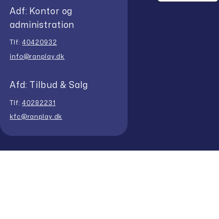
Adf: Kontor og
administration
Tlf:
40420932
info@ranplay.dk
Afd: Tilbud & Salg
Tlf:
40282231
kfc@ranplay.dk