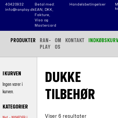
40420932
Betal med:
Handelsbetingelser
M
k
info@ranplay.dk
EAN, DKK,
Fakture,
Visa og
Mastercard
PRODUKTER
RAN-
OM
KONTAKT
INDKØBSKUR
PLAY
OS
DUKKE
I KURVEN
Ingen varer i
TILBEHØR
kurven.
KATEGORIER
Viser 6 resultater
Nyt - NYHEDER i