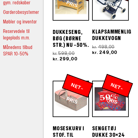
gym. redskaber
P
IS
P
IS
Garderobesystemer
Møbler og inventar
Reservedele til
KLAPSAMMENLIG
DUKKESENG,
legeplads m.m.
DUKKEVOGN
BØG (BØRNE
STR.) NU -50%.
Den
Månedens tilbud
498,00
kr.
oprindeli
Den
249,00
kr.
Den
SPAR 10-50%
598,00
kr.
pris
aktuelle
oprindelige
Den
299,00
kr.
var:
pris
pris
aktuelle
kr.498,00.
er:
var:
pris
kr.249,00
kr.598,00.
er:
kr.299,00.
N
E
T
-
R
N
E
T
-
R
P
IS
P
IS
MOSESKURV I
SENGETØJ
STOF. TIL
DUKKE 30×24