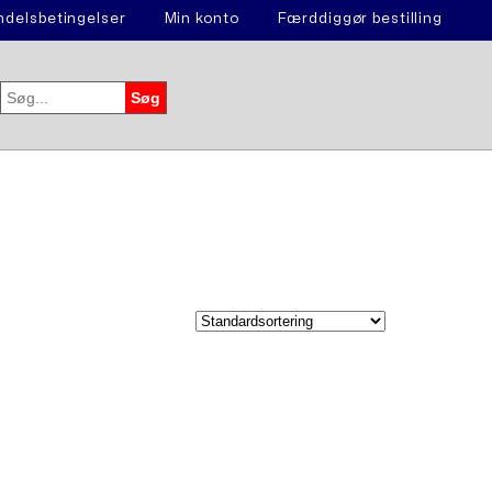
delsbetingelser
Min konto
Færddiggør bestilling