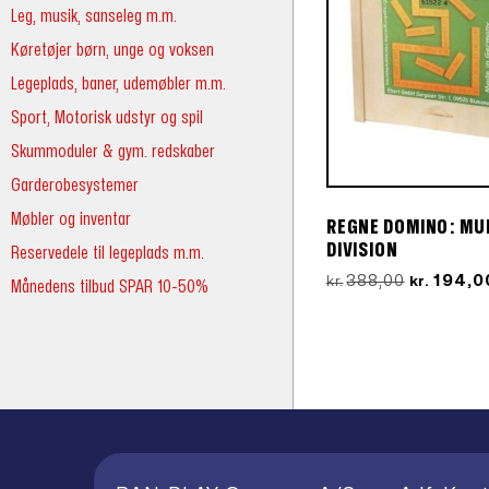
Leg, musik, sanseleg m.m.
Køretøjer børn, unge og voksen
Legeplads, baner, udemøbler m.m.
Sport, Motorisk udstyr og spil
Skummoduler & gym. redskaber
Garderobesystemer
Møbler og inventar
REGNE DOMINO: MUL
DIVISION
Reservedele til legeplads m.m.
Den
388,00
194,0
kr.
kr.
Månedens tilbud SPAR 10-50%
oprindeli
pris
var:
kr.388,00.