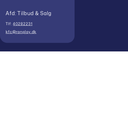
Afd: Tilbud & Salg
Tlf:
40282231
kfc@ranplay.dk