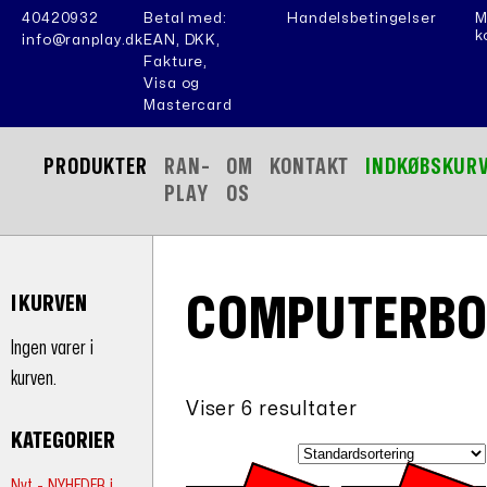
40420932
Betal med:
Handelsbetingelser
M
k
info@ranplay.dk
EAN, DKK,
Fakture,
Visa og
Mastercard
PRODUKTER
RAN-
OM
KONTAKT
INDKØBSKUR
PLAY
OS
COMPUTERBO
I KURVEN
Ingen varer i
kurven.
Viser 6 resultater
KATEGORIER
Nyt - NYHEDER i