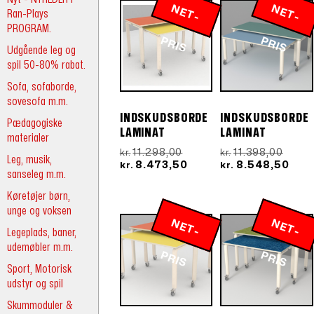
N
E
T
-
R
N
E
T
-
R
Ran-Plays
PROGRAM.
P
IS
P
IS
Udgående leg og
spil 50-80% rabat.
Sofa, sofaborde,
sovesofa m.m.
INDSKUDSBORDE
INDSKUDSBORDE
Pædagogiske
LAMINAT
LAMINAT
materialer
Den
Den
11.298,00
11.398,00
kr.
kr.
Leg, musik,
oprindelige
Den
oprin
Den
8.473,50
8.548,50
kr.
kr.
sanseleg m.m.
pris
aktuelle
pris
aktu
var:
pris
var:
pris
Køretøjer børn,
kr.11.298,00.
er:
kr.11.
er:
unge og voksen
kr.8.473,50.
kr.8
N
E
T
-
R
N
E
T
-
R
Legeplads, baner,
udemøbler m.m.
P
IS
P
IS
Sport, Motorisk
udstyr og spil
Skummoduler &