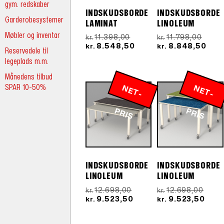
gym. redskaber
INDSKUDSBORDE
INDSKUDSBORDE
Garderobesystemer
LAMINAT
LINOLEUM
Møbler og inventar
Den
Den
11.398,00
11.798,00
kr.
kr.
oprindelige
Den
oprin
Den
8.548,50
8.848,50
kr.
kr.
Reservedele til
pris
aktuelle
pris
aktu
legeplads m.m.
var:
pris
var:
pris
kr.11.398,00.
er:
kr.11.
er:
Månedens tilbud
kr.8.548,50.
kr.8
SPAR 10-50%
N
E
T
-
R
N
E
T
-
R
P
IS
P
IS
INDSKUDSBORDE
INDSKUDSBORDE
LINOLEUM
LINOLEUM
Den
Den
12.698,00
12.698,00
kr.
kr.
oprindelige
Den
oprin
Den
9.523,50
9.523,50
kr.
kr.
pris
aktuelle
pris
aktu
var:
pris
var:
pris