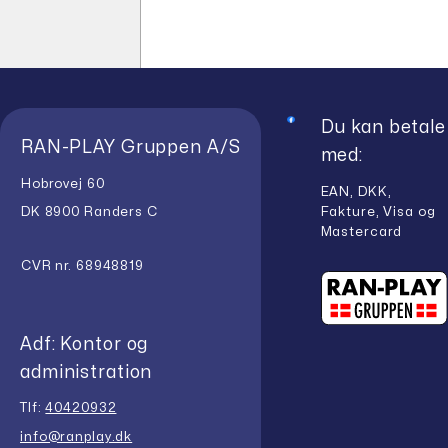
kr.12.698,00.
er:
kr.12
er:
kr.9.523,50.
kr.9.
Du kan betale
RAN-PLAY Gruppen A/S
med:
Hobrovej 60
EAN, DKK,
Fakture, Visa og
DK 8900 Randers C
Mastercard
CVR nr. 68948819
Adf: Kontor og
administration
Tlf:
40420932
info@ranplay.dk