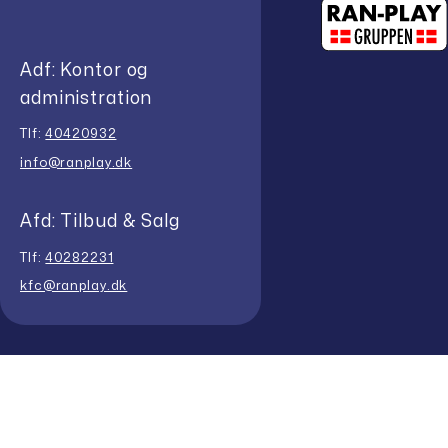
Adf: Kontor og
administration
Tlf:
40420932
info@ranplay.dk
Afd: Tilbud & Salg
Tlf:
40282231
kfc@ranplay.dk