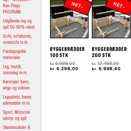
N
E
T
-
R
N
E
T
-
R
Ran-Plays
PROGRAM.
P
IS
P
IS
Udgående leg og
spil 50-80% rabat.
Sofa, sofaborde,
sovesofa m.m.
BYGGEBRÆDDER
BYGGEBRÆDDER
Pædagogiske
100 STK
200 STK
materialer
Den
Den
6.998,00
12.498,00
kr.
kr.
Leg, musik,
oprindelige
Den
oprin
Den
6.298,00
9.998,40
kr.
kr.
sanseleg m.m.
pris
aktuelle
pris
aktu
var:
pris
var:
pris
Køretøjer børn,
kr.6.998,00.
er:
kr.12
er:
unge og voksen
kr.6.298,00.
kr.9
Legeplads, baner,
udemøbler m.m.
Sport, Motorisk
udstyr og spil
Skummoduler &