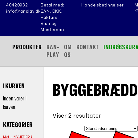
40420932
Betal med:
Handelsbetingelser
M
k
info@ranplay.dk
EAN, DKK,
Fakture,
Visa og
Mastercard
PRODUKTER
RAN-
OM
KONTAKT
INDKØBSKUR
PLAY
OS
BYGGEBRÆDD
I KURVEN
Ingen varer i
kurven.
Viser 2 resultater
KATEGORIER
Nyt - NYHEDER i