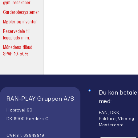
gym. redskaber
Garderobesystemer
Møbler og inventar
Reservedele til
legeplads m.m.
Månedens tilbud
SPAR 10-50%
Du kan betale
RAN-PLAY Gruppen A/S
med:
Hobrovej 60
EAN, DKK,
Fakture, Visa og
DK 8900 Randers C
Mastercard
CVR nr. 68948819