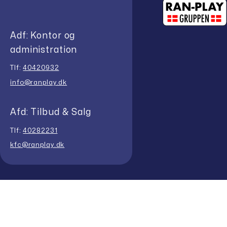
Adf: Kontor og
administration
Tlf:
40420932
info@ranplay.dk
Afd: Tilbud & Salg
Tlf:
40282231
kfc@ranplay.dk