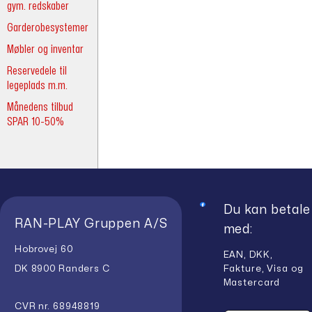
gym. redskaber
Garderobesystemer
Møbler og inventar
Reservedele til
legeplads m.m.
Månedens tilbud
SPAR 10-50%
Du kan betale
RAN-PLAY Gruppen A/S
med:
Hobrovej 60
EAN, DKK,
Fakture, Visa og
DK 8900 Randers C
Mastercard
CVR nr. 68948819