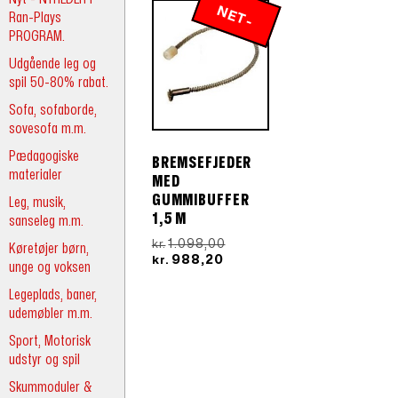
N
E
T
-
R
Ran-Plays
PROGRAM.
P
IS
Udgående leg og
spil 50-80% rabat.
Sofa, sofaborde,
sovesofa m.m.
Pædagogiske
BREMSEFJEDER
materialer
MED
GUMMIBUFFER
Leg, musik,
1,5 M
sanseleg m.m.
Den
1.098,00
kr.
Køretøjer børn,
Den
oprindelige
988,20
kr.
unge og voksen
aktuelle
pris
pris
var:
Legeplads, baner,
er:
kr.1.098,00.
udemøbler m.m.
kr.988,20.
Sport, Motorisk
udstyr og spil
Skummoduler &