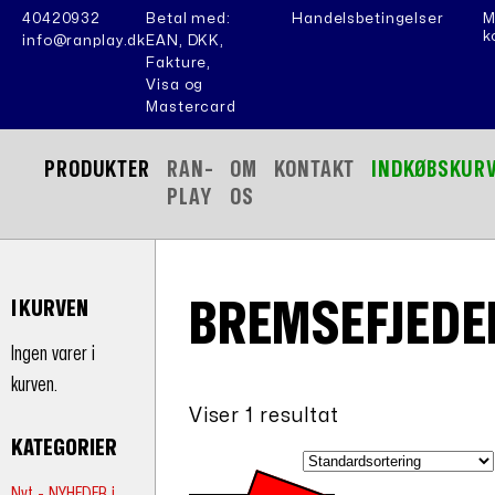
40420932
Betal med:
Handelsbetingelser
M
k
info@ranplay.dk
EAN, DKK,
Fakture,
Visa og
Mastercard
PRODUKTER
RAN-
OM
KONTAKT
INDKØBSKUR
PLAY
OS
BREMSEFJEDE
I KURVEN
Ingen varer i
kurven.
Viser 1 resultat
KATEGORIER
Nyt - NYHEDER i