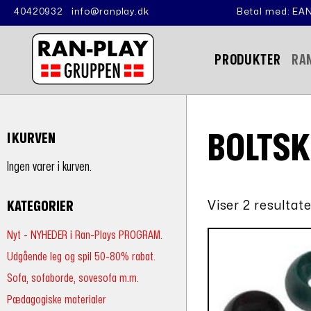
40420932
info@ranplay.dk
Betal med: EAN
PRODUKTER
RA
BOLTSK
I KURVEN
Ingen varer i kurven.
Viser 2 resultate
KATEGORIER
Nyt - NYHEDER i Ran-Plays PROGRAM.
Udgående leg og spil 50-80% rabat.
Sofa, sofaborde, sovesofa m.m.
Pædagogiske materialer