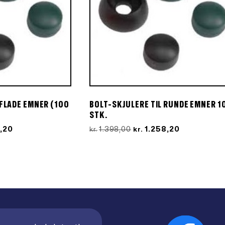
 FLADE EMNER (100
BOLT-SKJULERE TIL RUNDE EMNER 1
STK.
Den
Den
Den
3,20
1.398,00
1.258,20
kr.
kr.
ige
aktuelle
oprindelige
aktuelle
pris
pris
pris
er:
var:
er:
00.
kr.1.123,20.
kr.1.398,00.
kr.1.258,20.