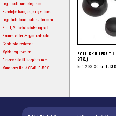
Leg, musik, sanseleg m.m.
Køretøjer børn, unge og voksen
Legeplads, baner, udemøbler m.m.
Sport, Motorisk udstyr og spil
Skummoduler & gym. redskaber
Garderobesystemer
Møbler og inventar
BOLT-SKJULERE TIL
STK.)
Reservedele til legeplads m.m.
Den
1.298,00
1.12
kr.
kr.
Månedens tilbud SPAR 10-50%
oprindel
pris
var:
kr.1.298,