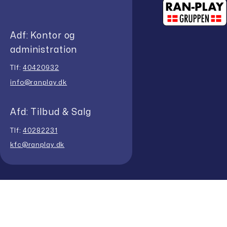
Adf: Kontor og
administration
Tlf:
40420932
info@ranplay.dk
Afd: Tilbud & Salg
Tlf:
40282231
kfc@ranplay.dk