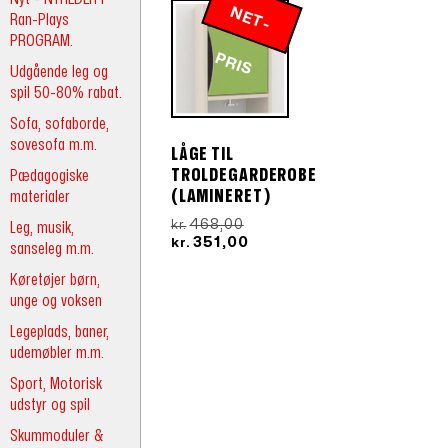
N
E
T
-
R
Ran-Plays
PROGRAM.
P
IS
Udgående leg og
spil 50-80% rabat.
Sofa, sofaborde,
sovesofa m.m.
LÅGE TIL
Pædagogiske
TROLDEGARDEROBE
materialer
(LAMINERET)
Den
468,00
Leg, musik,
kr.
oprindelige
Den
351,00
kr.
sanseleg m.m.
pris
aktuelle
var:
pris
Køretøjer børn,
kr.468,00.
er:
unge og voksen
kr.351,00.
Legeplads, baner,
udemøbler m.m.
Sport, Motorisk
udstyr og spil
Skummoduler &