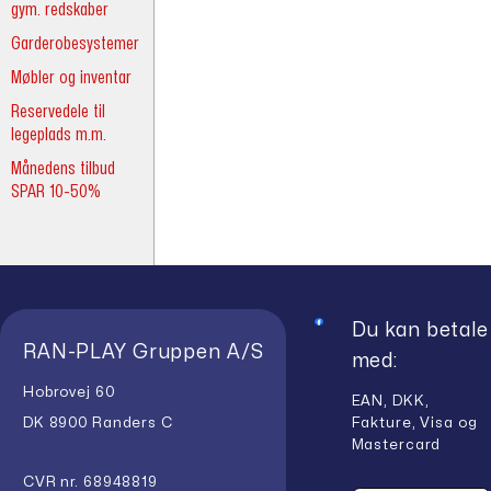
gym. redskaber
Garderobesystemer
Møbler og inventar
Reservedele til
legeplads m.m.
Månedens tilbud
SPAR 10-50%
Du kan betale
RAN-PLAY Gruppen A/S
med:
Hobrovej 60
EAN, DKK,
Fakture, Visa og
DK 8900 Randers C
Mastercard
CVR nr. 68948819