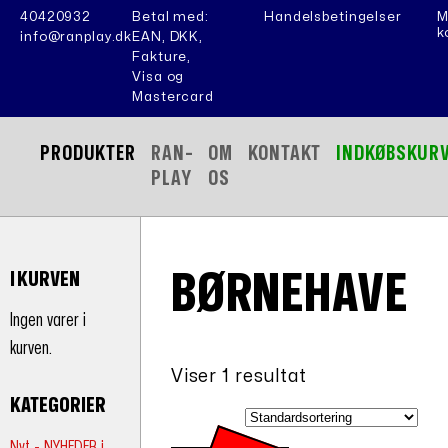
40420932
Betal med:
Handelsbetingelser
M
k
info@ranplay.dk
EAN, DKK,
Fakture,
Visa og
Mastercard
PRODUKTER
RAN-
OM
KONTAKT
INDKØBSKUR
PLAY
OS
BØRNEHAVE
I KURVEN
Ingen varer i
kurven.
Viser 1 resultat
KATEGORIER
Nyt - NYHEDER i