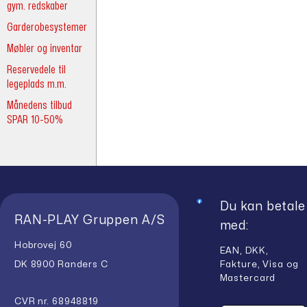
gym. redskaber
Garderobesystemer
Møbler og inventar
Reservedele til
legeplads m.m.
Månedens tilbud
SPAR 10-50%
Du kan betale
RAN-PLAY Gruppen A/S
med:
Hobrovej 60
EAN, DKK,
Fakture, Visa og
DK 8900 Randers C
Mastercard
CVR nr. 68948819