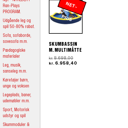
N
E
T
-
R
Ran-Plays
PROGRAM.
P
IS
Udgående leg og
spil 50-80% rabat.
Sofa, sofaborde,
sovesofa m.m.
SKUMBASSIN
Pædagogiske
M. MULTIMÅTTE
materialer
Den
8.698,00
kr.
oprindelige
Den
6.958,40
kr.
Leg, musik,
pris
aktuelle
sanseleg m.m.
var:
pris
kr.8.698,00.
er:
Køretøjer børn,
kr.6.958,40.
unge og voksen
Legeplads, baner,
udemøbler m.m.
Sport, Motorisk
udstyr og spil
Skummoduler &