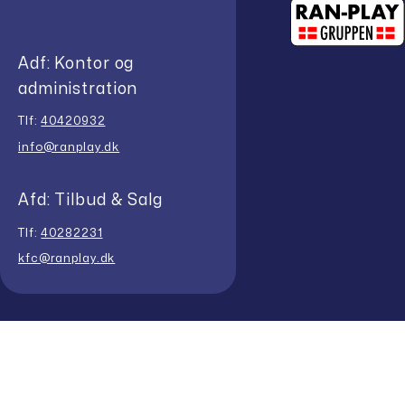
Adf: Kontor og
administration
Tlf:
40420932
info@ranplay.dk
Afd: Tilbud & Salg
Tlf:
40282231
kfc@ranplay.dk