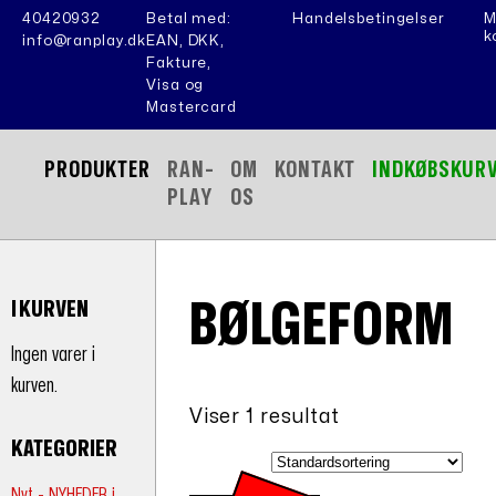
40420932
Betal med:
Handelsbetingelser
M
k
info@ranplay.dk
EAN, DKK,
Fakture,
Visa og
Mastercard
PRODUKTER
RAN-
OM
KONTAKT
INDKØBSKUR
PLAY
OS
BØLGEFORM
I KURVEN
Ingen varer i
kurven.
Viser 1 resultat
KATEGORIER
Nyt - NYHEDER i