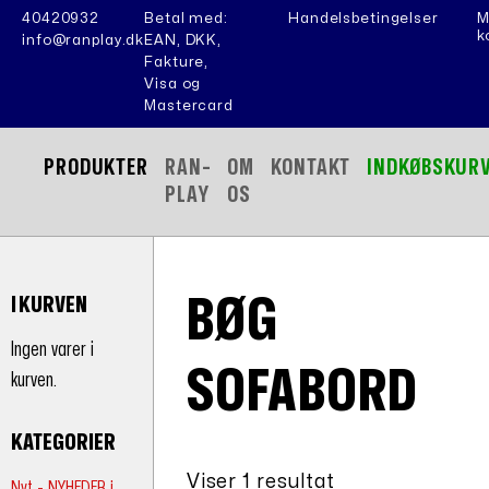
40420932
Betal med:
Handelsbetingelser
M
k
info@ranplay.dk
EAN, DKK,
Fakture,
Visa og
Mastercard
PRODUKTER
RAN-
OM
KONTAKT
INDKØBSKUR
PLAY
OS
BØG
I KURVEN
Ingen varer i
SOFABORD
kurven.
KATEGORIER
Viser 1 resultat
Nyt - NYHEDER i