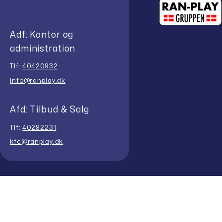
Adf: Kontor og
administration
Tlf:
40420932
info@ranplay.dk
Afd: Tilbud & Salg
Tlf:
40282231
kfc@ranplay.dk