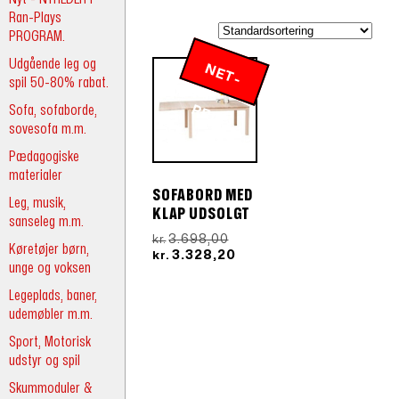
Ran-Plays
PROGRAM.
Udgående leg og
N
E
T
-
R
spil 50-80% rabat.
Sofa, sofaborde,
P
IS
sovesofa m.m.
Pædagogiske
materialer
SOFABORD MED
Leg, musik,
KLAP UDSOLGT
sanseleg m.m.
Den
3.698,00
kr.
Køretøjer børn,
oprindelige
Den
3.328,20
kr.
unge og voksen
pris
aktuelle
var:
pris
Legeplads, baner,
kr.3.698,00.
er:
udemøbler m.m.
kr.3.328,20.
Sport, Motorisk
udstyr og spil
Skummoduler &