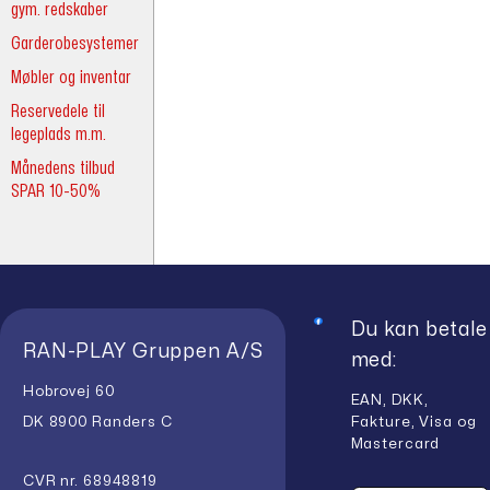
gym. redskaber
Garderobesystemer
Møbler og inventar
Reservedele til
legeplads m.m.
Månedens tilbud
SPAR 10-50%
Du kan betale
RAN-PLAY Gruppen A/S
med:
Hobrovej 60
EAN, DKK,
Fakture, Visa og
DK 8900 Randers C
Mastercard
CVR nr. 68948819