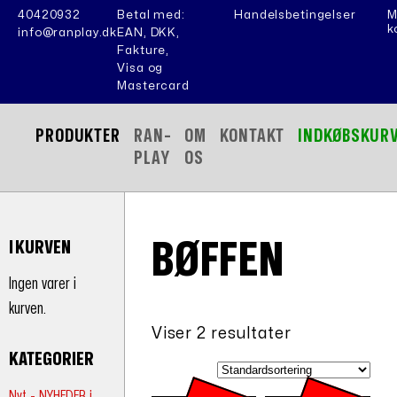
40420932
Betal med:
Handelsbetingelser
M
k
info@ranplay.dk
EAN, DKK,
Fakture,
Visa og
Mastercard
PRODUKTER
RAN-
OM
KONTAKT
INDKØBSKUR
PLAY
OS
BØFFEN
I KURVEN
Ingen varer i
kurven.
Viser 2 resultater
KATEGORIER
Nyt - NYHEDER i