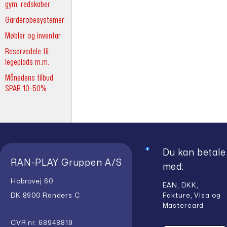
gym. redskaber
Garderobesystemer
Møbler og inventar
Reservedele til
legeplads m.m.
Månedens tilbud
SPAR 10-50%
Du kan betale
RAN-PLAY Gruppen A/S
med:
Hobrovej 60
EAN, DKK,
Fakture, Visa og
DK 8900 Randers C
Mastercard
CVR nr. 68948819