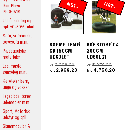
N
E
T
-
R
N
E
T
-
R
Ran-Plays
PROGRAM.
P
IS
P
IS
Udgående leg og
spil 50-80% rabat.
Sofa, sofaborde,
sovesofa m.m.
BØF MELLEM Ø
BØF STOR Ø CA
Pædagogiske
CA 150CM
200CM
materialer
UDSOLGT
UDSOLGT
Den
Den
3.298,00
5.278,00
Leg, musik,
kr.
kr.
oprindelige
Den
oprindel
Den
2.968,20
4.750,20
kr.
kr.
sanseleg m.m.
pris
aktuelle
pris
aktuel
var:
pris
var:
pris
Køretøjer børn,
kr.3.298,00.
er:
kr.5.278
er:
unge og voksen
kr.2.968,20.
kr.4.75
Legeplads, baner,
udemøbler m.m.
Sport, Motorisk
udstyr og spil
Skummoduler &