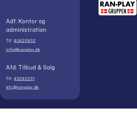
Adf: Kontor og
administration
Tlf:
40420932
info@ranplay.dk
Afd: Tilbud & Salg
Tlf:
40282231
kfc@ranplay.dk