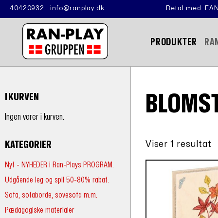
40420932
info@ranplay.dk
Betal med: EAN
PRODUKTER
RA
BLOMS
I KURVEN
Ingen varer i kurven.
Viser 1 resultat
KATEGORIER
Nyt - NYHEDER i Ran-Plays PROGRAM.
Udgående leg og spil 50-80% rabat.
Sofa, sofaborde, sovesofa m.m.
Pædagogiske materialer