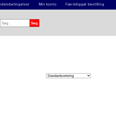
delsbetingelser
Min konto
Færddiggør bestilling