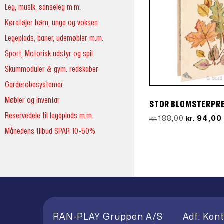
Leg, musik, sanseleg m.m.
Køretøjer børn, unge og voksen
Legeplads, baner, udemøbler m.m.
Sport, Motorisk udstyr og spil
Skummoduler & gym. redskaber
Garderobesystemer
Møbler og inventar
STOR BLOMSTERPR
Reservedele til legeplads m.m.
Den
188,00
94,00
kr.
kr.
oprindeli
Månedens tilbud SPAR 10-50%
pris
var:
kr.188,00.
RAN-PLAY Gruppen A/S
Adf: Kont