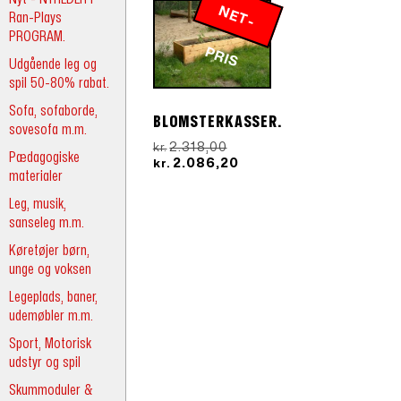
N
E
T
-
R
Ran-Plays
PROGRAM.
P
IS
Udgående leg og
spil 50-80% rabat.
Sofa, sofaborde,
BLOMSTERKASSER.
sovesofa m.m.
Den
2.318,00
kr.
Pædagogiske
oprindelige
Den
2.086,20
kr.
materialer
pris
aktuelle
var:
pris
Leg, musik,
kr.2.318,00.
er:
sanseleg m.m.
kr.2.086,20.
Køretøjer børn,
unge og voksen
Legeplads, baner,
udemøbler m.m.
Sport, Motorisk
udstyr og spil
Skummoduler &