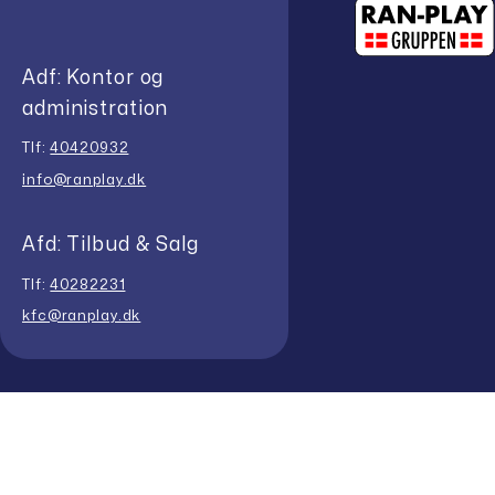
Adf: Kontor og
administration
Tlf:
40420932
info@ranplay.dk
Afd: Tilbud & Salg
Tlf:
40282231
kfc@ranplay.dk