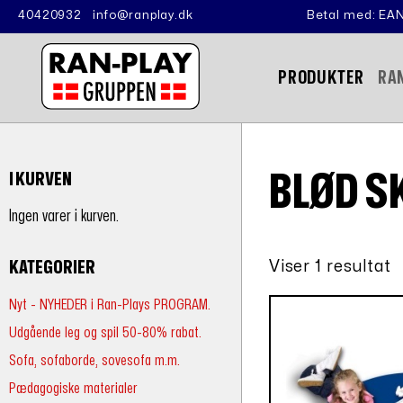
40420932
info@ranplay.dk
Betal med: EAN
PRODUKTER
RA
BLØD 
I KURVEN
Ingen varer i kurven.
Viser 1 resultat
KATEGORIER
Nyt - NYHEDER i Ran-Plays PROGRAM.
Udgående leg og spil 50-80% rabat.
Sofa, sofaborde, sovesofa m.m.
Pædagogiske materialer