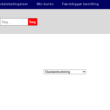
delsbetingelser
Min konto
Færddiggør bestilling