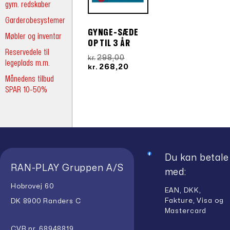
gym. redskaber
Garderobesystemer
GYNGE-SÆDE
Møbler og inventar
OP TIL 3 ÅR
Reservedele til
Den
298,00
kr.
legeplads m.m.
oprindelige
Den
268,20
kr.
pris
aktuelle
Månedens tilbud
var:
pris
SPAR 10-50%
kr.298,00.
er:
kr.268,20.
Du kan betale
RAN-PLAY Gruppen A/S
med:
Hobrovej 60
EAN, DKK,
Fakture, Visa og
DK 8900 Randers C
Mastercard
CVR nr. 68948819