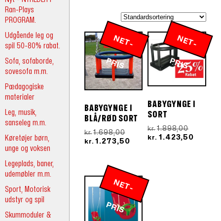
Ran-Plays
PROGRAM.
Udgående leg og
N
E
T
-
R
N
E
T
-
R
spil 50-80% rabat.
Sofa, sofaborde,
P
IS
P
IS
sovesofa m.m.
Pædagogiske
materialer
BABYGYNGE I
BABYGYNGE I
Leg, musik,
SORT
BLÅ/RØD SORT
sanseleg m.m.
Den
1.898,00
kr.
Den
1.698,00
kr.
oprindel
Den
Køretøjer børn,
1.423,50
kr.
oprindelige
Den
1.273,50
kr.
pris
aktuel
unge og voksen
pris
aktuelle
var:
pris
var:
pris
Legeplads, baner,
kr.1.898,
er:
kr.1.698,00.
er:
kr.1.42
udemøbler m.m.
kr.1.273,50.
N
E
T
-
R
Sport, Motorisk
udstyr og spil
P
IS
Skummoduler &