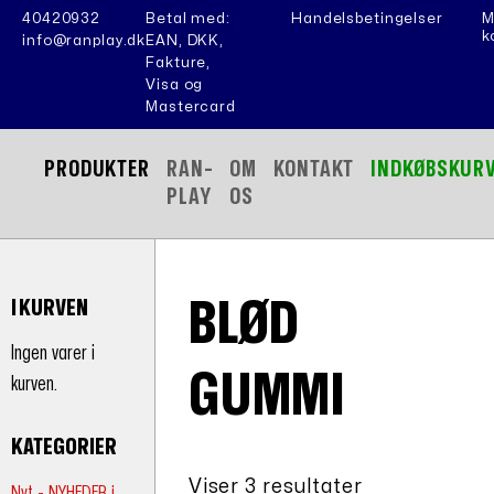
40420932
Betal med:
Handelsbetingelser
M
k
info@ranplay.dk
EAN, DKK,
Fakture,
Visa og
Mastercard
PRODUKTER
RAN-
OM
KONTAKT
INDKØBSKUR
PLAY
OS
BLØD
I KURVEN
Ingen varer i
GUMMI
kurven.
KATEGORIER
Viser 3 resultater
Nyt - NYHEDER i