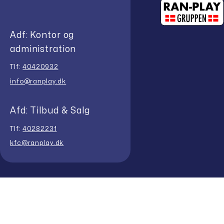
Adf: Kontor og
administration
Tlf:
40420932
info@ranplay.dk
Afd: Tilbud & Salg
Tlf:
40282231
kfc@ranplay.dk