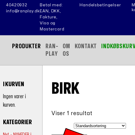
40420932
Betal med:
Handelsbetingelser
M
k
info@ranplay.dk
EAN, DKK,
Fakture,
Visa og
Mastercard
PRODUKTER
RAN-
OM
KONTAKT
INDKØBSKUR
PLAY
OS
BIRK
I KURVEN
Ingen varer i
kurven.
Viser 1 resultat
KATEGORIER
Nyt - NYHEDER i