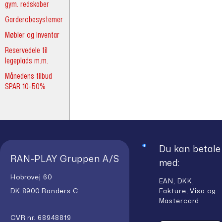
gym. redskaber
Garderobesystemer
Møbler og inventar
Reservedele til
legeplads m.m.
Månedens tilbud
SPAR 10-50%
Du kan betale
RAN-PLAY Gruppen A/S
med:
Hobrovej 60
EAN, DKK,
Fakture, Visa og
DK 8900 Randers C
Mastercard
CVR nr. 68948819