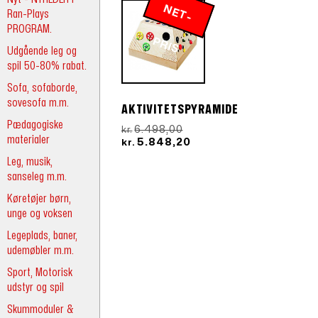
N
E
T
-
R
Ran-Plays
PROGRAM.
P
IS
Udgående leg og
spil 50-80% rabat.
Sofa, sofaborde,
sovesofa m.m.
AKTIVITETSPYRAMIDE
Pædagogiske
Den
6.498,00
kr.
materialer
oprindelige
Den
5.848,20
kr.
pris
aktuelle
Leg, musik,
var:
pris
sanseleg m.m.
kr.6.498,00.
er:
kr.5.848,20.
Køretøjer børn,
unge og voksen
Legeplads, baner,
udemøbler m.m.
Sport, Motorisk
udstyr og spil
Skummoduler &