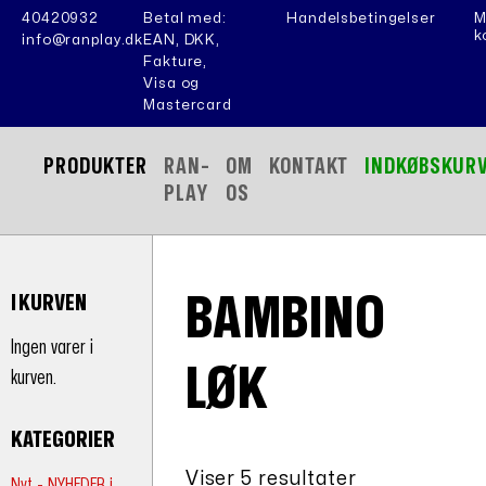
40420932
Betal med:
Handelsbetingelser
M
k
info@ranplay.dk
EAN, DKK,
Fakture,
Visa og
Mastercard
PRODUKTER
RAN-
OM
KONTAKT
INDKØBSKUR
PLAY
OS
BAMBINO
I KURVEN
Ingen varer i
LØK
kurven.
KATEGORIER
Viser 5 resultater
Nyt - NYHEDER i