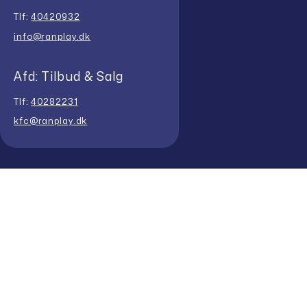
Tlf:
40420932
info@ranplay.dk
Afd: Tilbud & Salg
Tlf:
40282231
kfc@ranplay.dk