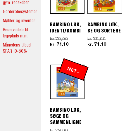
gym. redskaber
Garderobesystemer
Møbler og inventar
BAMBINO LØK,
BAMBINO LØK,
Reservedele til
IDENTI/KOMBI
SE OG SORTERE
legeplads m.m.
Den
Den
79,00
79,00
kr.
kr.
oprindelige
Den
oprindelige
Den
71,10
71,10
Månedens tilbud
kr.
kr.
pris
aktuelle
pris
aktuelle
SPAR 10-50%
var:
pris
var:
pris
kr.79,00.
er:
kr.79,00.
er:
kr.71,10.
kr.71,10.
N
E
T
-
R
P
IS
BAMBINO LØK,
SØGE OG
SAMMENLIGNE
Den
79,00
kr.