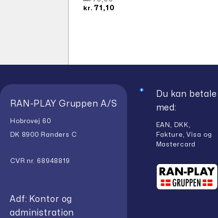
oprindelige
Den
71,10
kr.
pris
aktuelle
var:
pris
kr.79,00.
er:
kr.71,10.
Du kan betale
RAN-PLAY Gruppen A/S
med:
Hobrovej 60
EAN, DKK,
Fakture, Visa og
DK 8900 Randers C
Mastercard
CVR nr. 68948819
Adf: Kontor og
administration