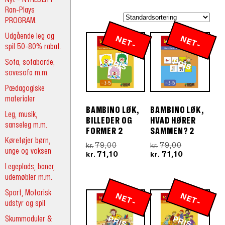
Ran-Plays
PROGRAM.
Udgående leg og
N
E
T
-
R
N
E
T
-
R
spil 50-80% rabat.
Sofa, sofaborde,
P
IS
P
IS
sovesofa m.m.
Pædagogiske
materialer
BAMBINO LØK,
BAMBINO LØK,
Leg, musik,
BILLEDER OG
HVAD HØRER
sanseleg m.m.
FORMER 2
SAMMEN? 2
Køretøjer børn,
Den
Den
79,00
79,00
kr.
kr.
unge og voksen
oprindelige
Den
oprindelige
Den
71,10
71,10
kr.
kr.
pris
aktuelle
pris
aktuelle
Legeplads, baner,
var:
pris
var:
pris
udemøbler m.m.
kr.79,00.
er:
kr.79,00.
er:
kr.71,10.
kr.71,10.
Sport, Motorisk
N
E
T
-
R
N
E
T
-
R
udstyr og spil
Skummoduler &
P
IS
P
IS