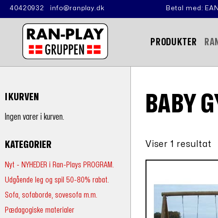
40420932
info@ranplay.dk
Betal med: EAN
PRODUKTER
RA
BABY 
I KURVEN
Ingen varer i kurven.
Viser 1 resultat
KATEGORIER
Nyt - NYHEDER i Ran-Plays PROGRAM.
Udgående leg og spil 50-80% rabat.
Sofa, sofaborde, sovesofa m.m.
Pædagogiske materialer