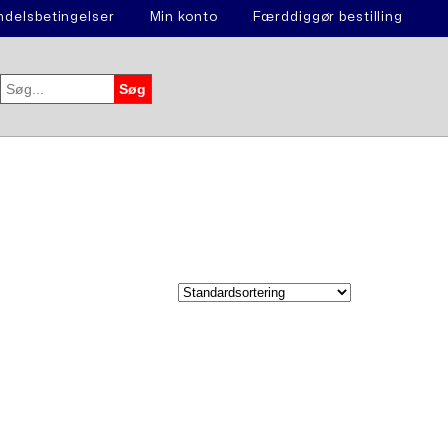
delsbetingelser
Min konto
Færddiggør bestilling