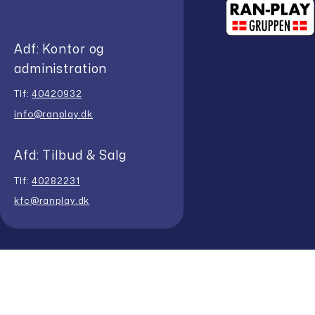
Adf: Kontor og
administration
Tlf:
40420932
info@ranplay.dk
Afd: Tilbud & Salg
Tlf:
40282231
kfc@ranplay.dk