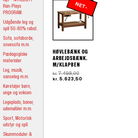
N
E
T
-
R
Ran-Plays
PROGRAM.
P
IS
Udgående leg og
spil 50-80% rabat.
Sofa, sofaborde,
sovesofa m.m.
HØVLEBÆNK OG
Pædagogiske
ARBEJDSBÆNK.
materialer
M/KLAPBEN
Leg, musik,
Den
7.498,00
kr.
sanseleg m.m.
oprindelige
Den
5.623,50
kr.
pris
aktuelle
Køretøjer børn,
var:
pris
unge og voksen
kr.7.498,00.
er:
kr.5.623,50.
Legeplads, baner,
udemøbler m.m.
Sport, Motorisk
udstyr og spil
Skummoduler &