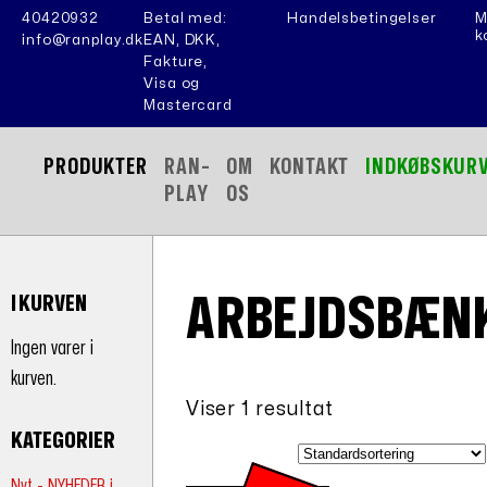
40420932
Betal med:
Handelsbetingelser
M
k
info@ranplay.dk
EAN, DKK,
Fakture,
Visa og
Mastercard
PRODUKTER
RAN-
OM
KONTAKT
INDKØBSKUR
PLAY
OS
ARBEJDSBÆN
I KURVEN
Ingen varer i
kurven.
Viser 1 resultat
KATEGORIER
Nyt - NYHEDER i