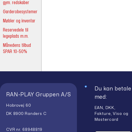
gym. redskaber
Garderobesystemer
Møbler og inventar
Reservedele til
legeplads m.m.
Månedens tilbud
SPAR 10-50%
Du kan betale
RAN-PLAY Gruppen A/S
med:
Hobrovej 60
EAN, DKK,
Fakture, Visa og
DK 8900 Randers C
Mastercard
CVR nr. 68948819