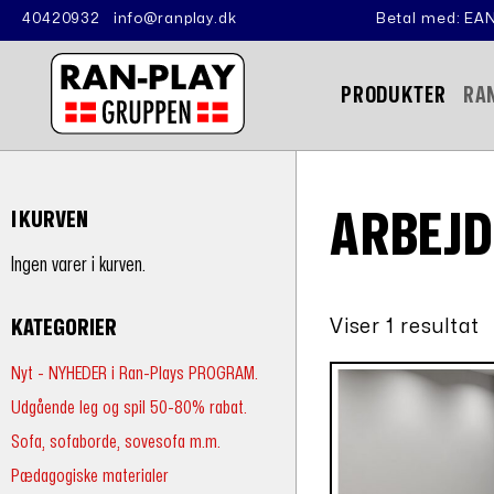
40420932
info@ranplay.dk
Betal med: EAN
PRODUKTER
RA
ARBEJ
I KURVEN
Ingen varer i kurven.
Viser 1 resultat
KATEGORIER
Nyt - NYHEDER i Ran-Plays PROGRAM.
Udgående leg og spil 50-80% rabat.
Sofa, sofaborde, sovesofa m.m.
Pædagogiske materialer