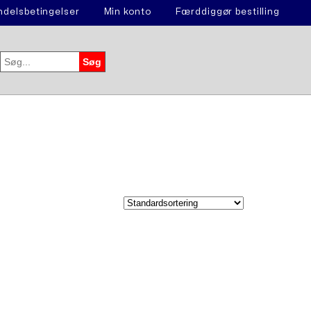
delsbetingelser
Min konto
Færddiggør bestilling