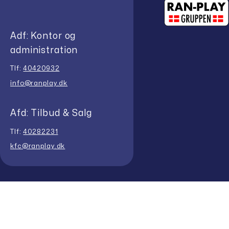
Adf: Kontor og
administration
Tlf:
40420932
info@ranplay.dk
Afd: Tilbud & Salg
Tlf:
40282231
kfc@ranplay.dk