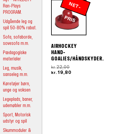
N
E
T
-
R
Ran-Plays
PROGRAM.
P
IS
Udgående leg og
spil 50-80% rabat.
Sofa, sofaborde,
sovesofa m.m.
AIRHOCKEY
Pædagogiske
HAND-
materialer
GOALIES/HÅNDSKYDER.
Den
22,00
Leg, musik,
kr.
oprindelige
Den
19,80
kr.
sanseleg m.m.
pris
aktuelle
var:
pris
Køretøjer børn,
kr.22,00.
er:
unge og voksen
kr.19,80.
Legeplads, baner,
udemøbler m.m.
Sport, Motorisk
udstyr og spil
Skummoduler &