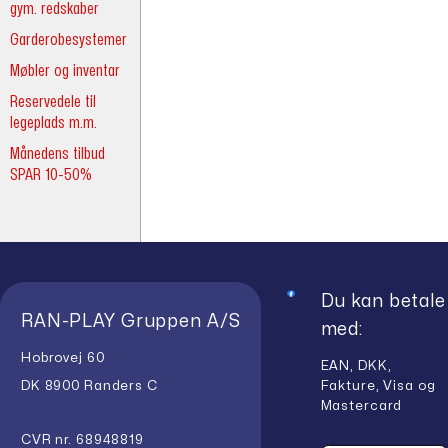
gym. redskaber
Garderobesystemer
Møbler og inventar
Reservedele til
legeplads m.m.
Månedens tilbud
SPAR 10-50%
Du kan betale
RAN-PLAY Gruppen A/S
med:
Hobrovej 60
EAN, DKK,
Fakture, Visa og
DK 8900 Randers C
Mastercard
CVR nr. 68948819