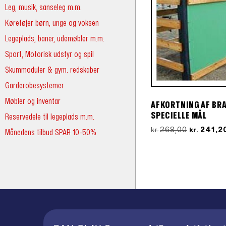
Leg, musik, sanseleg m.m.
Køretøjer børn, unge og voksen
Legeplads, baner, udemøbler m.m.
Sport, Motorisk udstyr og spil
Skummoduler & gym. redskaber
Garderobesystemer
Møbler og inventar
AFKORTNING AF BR
SPECIELLE MÅL
Reservedele til legeplads m.m.
Den
268,00
241,2
kr.
kr.
Månedens tilbud SPAR 10-50%
oprindeli
pris
var:
kr.268,00.