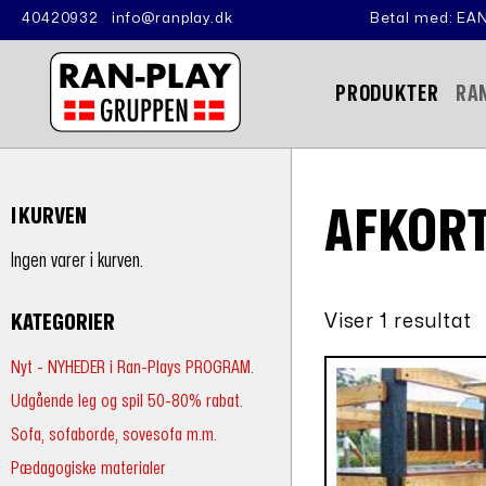
40420932
info@ranplay.dk
Betal med: EAN
PRODUKTER
RA
AFKOR
I KURVEN
Ingen varer i kurven.
Viser 1 resultat
KATEGORIER
Nyt - NYHEDER i Ran-Plays PROGRAM.
Udgående leg og spil 50-80% rabat.
Sofa, sofaborde, sovesofa m.m.
Pædagogiske materialer