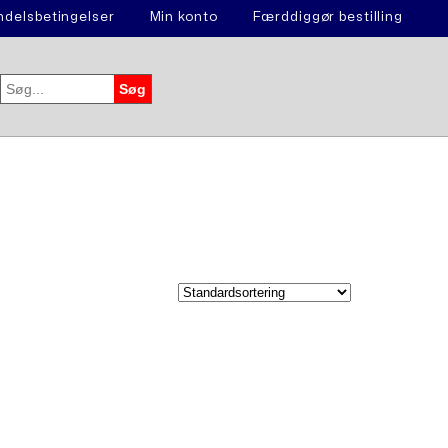
delsbetingelser
Min konto
Færddiggør bestilling