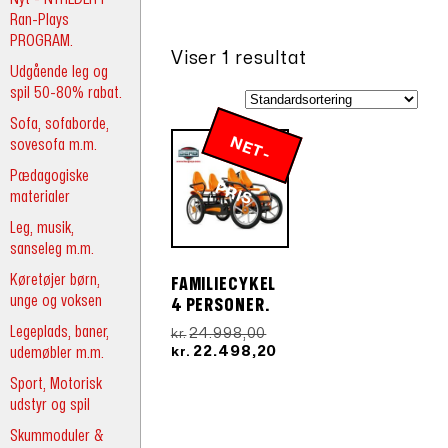
Ran-Plays
PROGRAM.
Viser 1 resultat
Udgående leg og
spil 50-80% rabat.
Sofa, sofaborde,
N
E
T
-
R
sovesofa m.m.
Pædagogiske
P
IS
materialer
Leg, musik,
sanseleg m.m.
Køretøjer børn,
FAMILIECYKEL
unge og voksen
4 PERSONER.
Legeplads, baner,
Den
24.998,00
kr.
oprindelige
Den
udemøbler m.m.
22.498,20
kr.
pris
aktuelle
Sport, Motorisk
var:
pris
udstyr og spil
kr.24.998,00.
er:
kr.22.498,20.
Skummoduler &