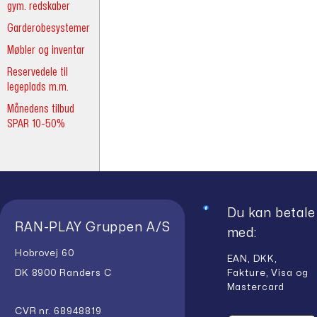
gym. redskaber
Garderobesystemer
Møbler og inventar
Reservedele til
legeplads m.m.
Månedens tilbud
SPAR 10-50%
Du kan betale
RAN-PLAY Gruppen A/S
med:
Hobrovej 60
EAN, DKK,
Fakture, Visa og
DK 8900 Randers C
Mastercard
CVR nr. 68948819