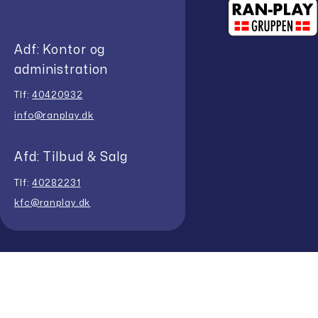
Adf: Kontor og
administration
Tlf:
40420932
info@ranplay.dk
Afd: Tilbud & Salg
Tlf:
40282231
kfc@ranplay.dk