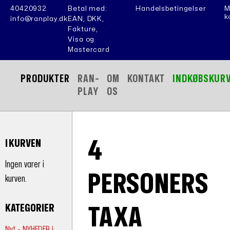
40420932
Betal med:
Handelsbetingelser
M
k
info@ranplay.dk
EAN, DKK,
Fakture,
Visa og
Mastercard
PRODUKTER
RAN-
OM
KONTAKT
INDKØBSKUR
PLAY
OS
4
I KURVEN
Ingen varer i
PERSONERS
kurven.
KATEGORIER
TAXA
Nyt - NYHEDER i